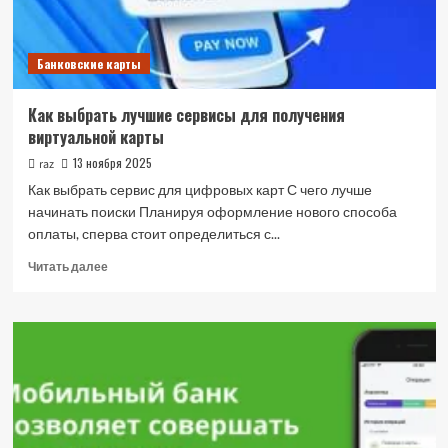
Банковские карты
Как выбрать лучшие сервисы для получения
виртуальной карты
13 ноября 2025
raz
Как выбрать сервис для цифровых карт С чего лучше
начинать поиски Планируя оформление нового способа
оплаты, сперва стоит определиться с...
Прочитать
Читать далее
больше
о
Как
выбрать
лучшие
сервисы
для
получения
виртуальной