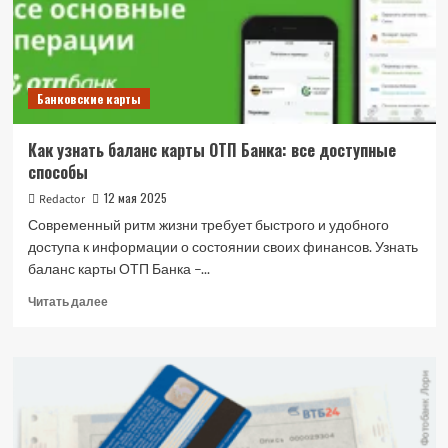
карты
Банковские карты
Как узнать баланс карты ОТП Банка: все доступные
способы
12 мая 2025
Redactor
Современный ритм жизни требует быстрого и удобного
доступа к информации о состоянии своих финансов. Узнать
баланс карты ОТП Банка –...
Прочитать
Читать далее
больше
о
Как
узнать
баланс
карты
ОТП