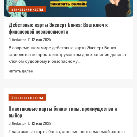
Банковские карты
Дебетовые карты Эксперт Банка: Ваш ключ к
финансовой независимости
12 мая 2025
Redactor
В современном мире дебетовые карты Эксперт Банка
становятся не просто инструментом для хранения денег, а
ключом к удобному и безопасному...
Прочитать
Читать далее
больше
о
Дебетовые
карты
Банковские карты
Эксперт
Банка:
Пластиковые карты банка: типы, преимущества и
Ваш
выбор
ключ
к
12 мая 2025
Redactor
финансовой
Пластиковые карты банка‚ ставшие неотъемлемой частью
независимости