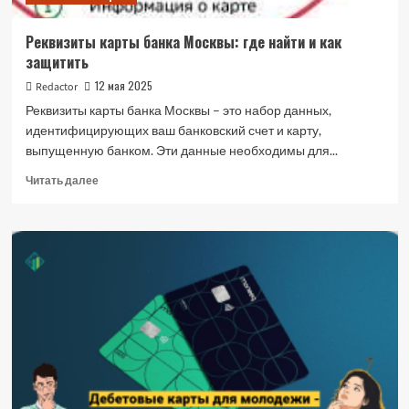
Реквизиты карты банка Москвы: где найти и как
защитить
12 мая 2025
Redactor
Реквизиты карты банка Москвы – это набор данных,
идентифицирующих ваш банковский счет и карту,
выпущенную банком. Эти данные необходимы для...
Прочитать
Читать далее
больше
о
Реквизиты
карты
банка
Москвы:
где
найти
и
как
защитить