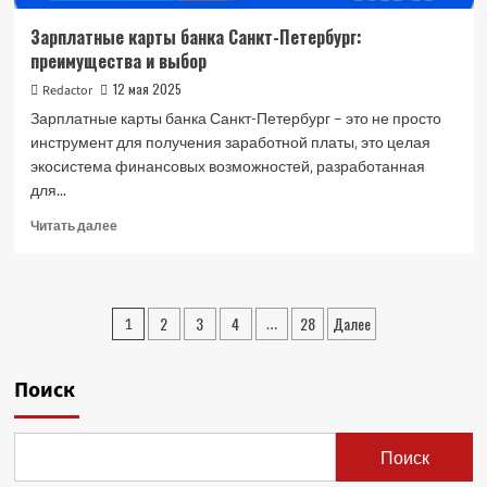
Зарплатные карты банка Санкт-Петербург:
преимущества и выбор
12 мая 2025
Redactor
Зарплатные карты банка Санкт-Петербург – это не просто
инструмент для получения заработной платы‚ это целая
экосистема финансовых возможностей‚ разработанная
для...
Прочитать
Читать далее
больше
о
Зарплатные
карты
Пагинация
2
3
4
28
Далее
1
…
банка
записей
Санкт-
Петербург:
Поиск
преимущества
и
выбор
Поиск