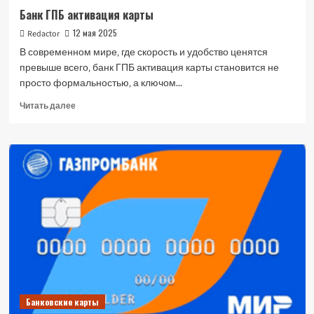
Банк ГПБ активация карты
12 мая 2025
Redactor
В современном мире‚ где скорость и удобство ценятся
превыше всего‚ банк ГПБ активация карты становится не
просто формальностью‚ а ключом...
Прочитать
Читать далее
больше
о
Банк
ГПБ
активация
карты
Банковские карты