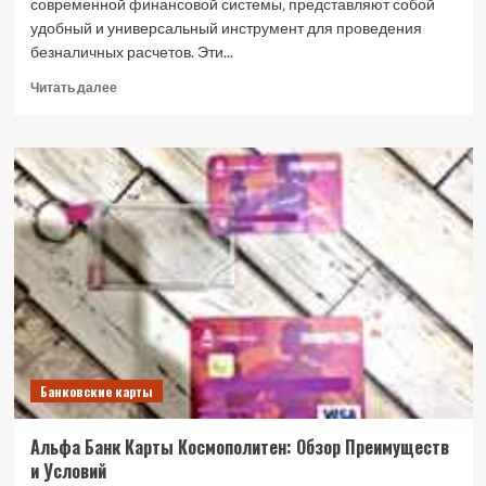
современной финансовой системы‚ представляют собой
удобный и универсальный инструмент для проведения
безналичных расчетов. Эти...
Прочитать
Читать далее
больше
о
Пластиковые
карты
банка:
типы,
преимущества
и
выбор
Банковские карты
Альфа Банк Карты Космополитен: Обзор Преимуществ
и Условий