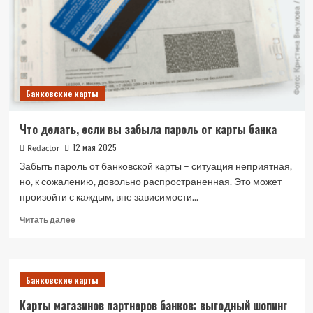
Банка:
все
доступные
способы
Банковские карты
Что делать, если вы забыла пароль от карты банка
12 мая 2025
Redactor
Забыть пароль от банковской карты – ситуация неприятная,
но, к сожалению, довольно распространенная. Это может
произойти с каждым, вне зависимости...
Прочитать
Читать далее
больше
о
Что
делать,
Банковские карты
если
вы
Карты магазинов партнеров банков: выгодный шопинг
забыла