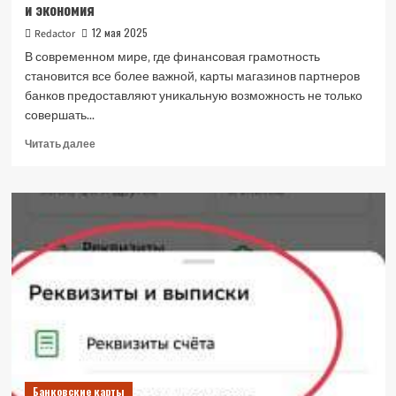
и экономия
пароль
от
12 мая 2025
Redactor
карты
В современном мире‚ где финансовая грамотность
банка
становится все более важной‚ карты магазинов партнеров
банков предоставляют уникальную возможность не только
совершать...
Прочитать
Читать далее
больше
о
Карты
магазинов
партнеров
банков:
выгодный
шопинг
и
экономия
Банковские карты