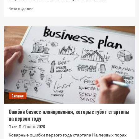
Прочитать
Читать далее
больше
о
Интеграция
дисплейных
модулей
и
LED
индикаторов
в
профессиональные
системы
визуализации
Бизнес
Ошибки бизнес‑планирования, которые губят стартапы
на первом году
31 марта 2026
raz
Коварные ошибки первого года стартапа На первых порах