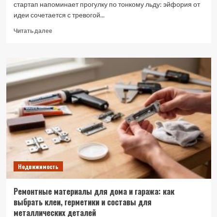
стартап напоминает прогулку по тонкому льду: эйфория от
идеи сочетается с тревогой...
Прочитать
Читать далее
больше
о
Ошибки
бизнес‑планирования,
которые
губят
стартапы
на
первом
году
Недвижимость
Ремонтные материалы для дома и гаража: как
выбрать клеи, герметики и составы для
металлических деталей