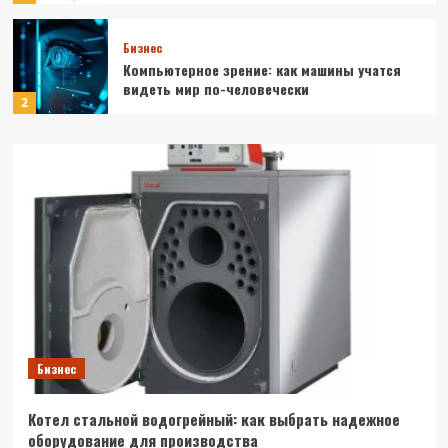
Бизнес
Компьютерное зрение: как машины учатся
видеть мир по-человечески
2
Бизнес
Строительство в сфере атомной энергетики:
путь к лицензии Росатома без лишних
задержек
3
Бизнес
Оптимизация корпоративных затрат
4
Бизнес
Новости
Какие цифровые инструменты помогают
Котел стальной водогрейный: как выбрать надежное
автоматизировать рабочие процессы
5
оборудование для производства