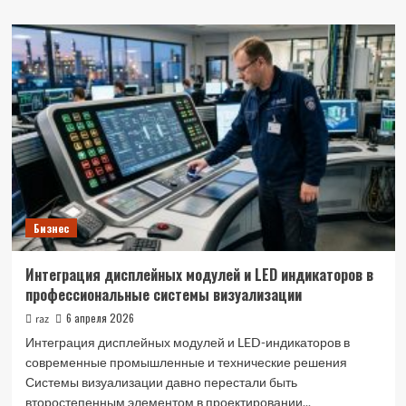
о
Antminer
для
биткоина:
умный
выбор
для
прибыльного
майнинга
Бизнес
Интеграция дисплейных модулей и LED индикаторов в
профессиональные системы визуализации
6 апреля 2026
raz
Интеграция дисплейных модулей и LED-индикаторов в
современные промышленные и технические решения
Системы визуализации давно перестали быть
второстепенным элементом в проектировании...