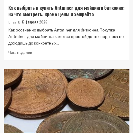
деталей
Как выбрать и купить Antminer для майнинга биткоина:
на что смотреть, кроме цены и хешрейта
17 февраля 2026
raz
Как осознанно выбрать Antminer для биткоина Покупка
Antminer для майнинга кажется простой до тех пор, пока не
доходишь до конкретных...
Прочитать
Читать далее
больше
о
Как
выбрать
и
купить
Antminer
для
майнинга
биткоина:
на
что
смотреть,
кроме