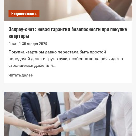
Недвижимость
Эскроу-счет: новая гарантия безопасности при покупке
квартиры
30 января 2026
raz
Покупка квартиры давно перестала быть простой
передачей денег из рук в руки, особенно когда речь идет о
строящемся доме или...
Прочитать
Читать далее
больше
о
Эскроу-
счет:
новая
гарантия
безопасности
при
покупке
квартиры