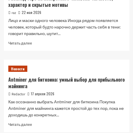
характер и скрытые мотивы
22 мая 2026
raz
Лицо и маски одного человека Иногда рядом появляется
человек, который будто нарочно держит часть себя в тени:
говорит правильно, шутит...
Прочитать
Читать далее
больше
о
Расклад
Таро
Новости
на
конкретного
Antminer для биткоина: умный выбор для прибыльного
человека:
майнинга
личность,
характер
17 апреля 2026
Redactor
и
Как осознанно выбрать Antminer для биткоина Покупка
скрытые
Antminer для майнинга кажется простой до тех пор, пока не
мотивы
доходишь до конкретных...
Прочитать
Читать далее
больше