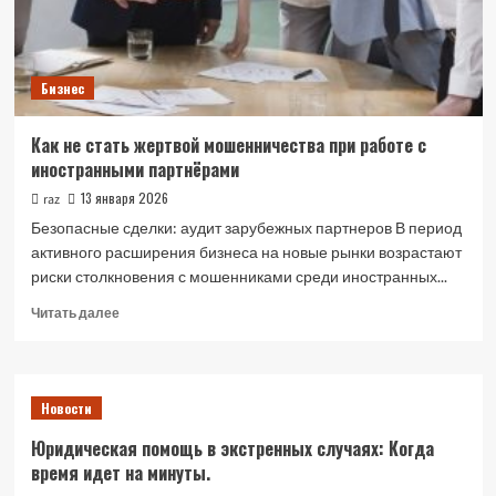
Бизнес
Как не стать жертвой мошенничества при работе с
иностранными партнёрами
13 января 2026
raz
Безопасные сделки: аудит зарубежных партнеров В период
активного расширения бизнеса на новые рынки возрастают
риски столкновения с мошенниками среди иностранных...
Прочитать
Читать далее
больше
о
Как
не
Новости
стать
жертвой
Юридическая помощь в экстренных случаях: Когда
мошенничества
время идет на минуты.
при