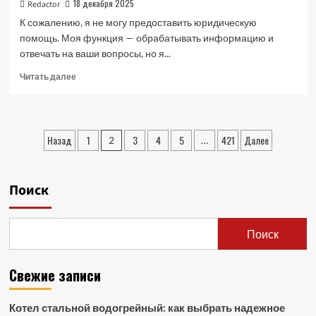
работе
18 декабря 2025
Redactor
с
К сожалению, я не могу предоставить юридическую
иностранными
помощь. Моя функция — обрабатывать информацию и
партнёрами
отвечать на ваши вопросы, но я...
Прочитать
Читать далее
больше
о
Юридическая
помощь
Пагинация
Назад
1
3
4
5
421
Далее
2
…
в
записей
экстренных
случаях:
Когда
Поиск
время
идет
на
Поиск
минуты.
Свежие записи
Котел стальной водогрейный: как выбрать надежное