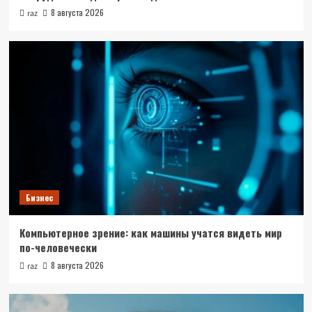
8 августа 2026
raz
Бизнес
Котел стальной водогрейный: как выбрать
надежное оборудование для производства
1
Бизнес
Компьютерное зрение: как машины учатся
видеть мир по-человечески
2
Бизнес
Строительство в сфере атомной энергетики:
Бизнес
путь к лицензии Росатома без лишних
задержек
3
Компьютерное зрение: как машины учатся видеть мир
по-человечески
Бизнес
8 августа 2026
raz
Оптимизация корпоративных затрат
4