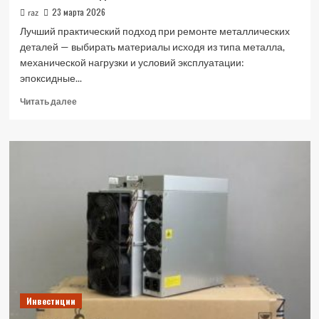
23 марта 2026
raz
Лучший практический подход при ремонте металлических
деталей — выбирать материалы исходя из типа металла,
механической нагрузки и условий эксплуатации:
эпоксидные...
Прочитать
Читать далее
больше
о
Ремонтные
материалы
для
дома
и
гаража:
как
выбрать
клеи,
герметики
и
составы
Инвестиции
для
металлических