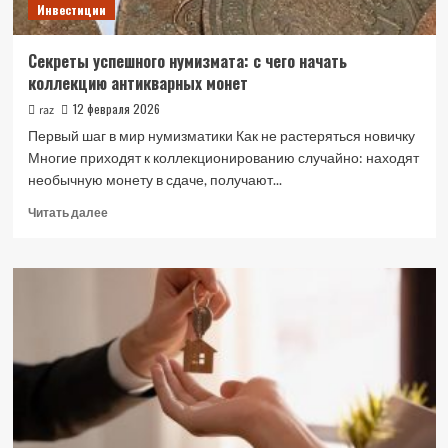
Инвестиции
цены
и
хешрейта
Секреты успешного нумизмата: с чего начать
коллекцию антикварных монет
12 февраля 2026
raz
Первый шаг в мир нумизматики Как не растеряться новичку
Многие приходят к коллекционированию случайно: находят
необычную монету в сдаче, получают...
Прочитать
Читать далее
больше
о
Секреты
успешного
нумизмата:
с
чего
начать
коллекцию
антикварных
монет