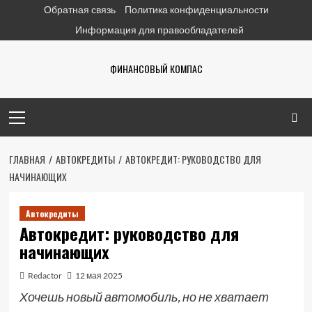
Перейти
Обратная связь
Политика конфиденциальности
к
Информация для правообладателей
содержимому
ФИНАНСОВЫЙ КОМПАС
Основное
меню
ГЛАВНАЯ
АВТОКРЕДИТЫ
АВТОКРЕДИТ: РУКОВОДСТВО ДЛЯ
НАЧИНАЮЩИХ
Автокредиты
Автокредит: руководство для
начинающих
Redactor
12 мая 2025
Хочешь новый автомобиль, но не хватает