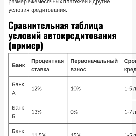
размер ежемесячных платежей и другие
условия кредитования.
Сравнительная таблица
условий автокредитования
(пример)
Процентная
Первоначальный
Сро
Банк
ставка
взнос
кре
Банк
12%
10%
1-5 
А
Банк
13%
0%
1-7 
Б
Банк
11.5%
15%
1-5 