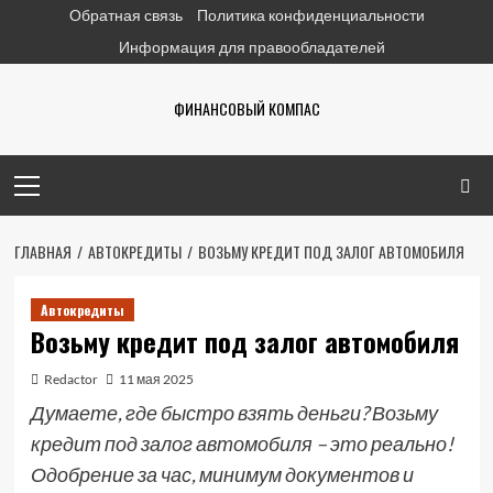
Перейти
Обратная связь
Политика конфиденциальности
к
Информация для правообладателей
содержимому
ФИНАНСОВЫЙ КОМПАС
Основное
меню
ГЛАВНАЯ
АВТОКРЕДИТЫ
ВОЗЬМУ КРЕДИТ ПОД ЗАЛОГ АВТОМОБИЛЯ
Автокредиты
Возьму кредит под залог автомобиля
Redactor
11 мая 2025
Думаете, где быстро взять деньги? Возьму
кредит под залог автомобиля – это реально!
Одобрение за час, минимум документов и