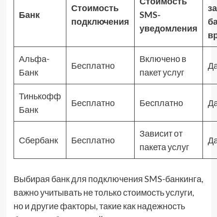
Стоимость
Стоимость
з
Банк
SMS-
подключения
б
уведомления
в
Альфа-
Включено в
Бесплатно
Д
Банк
пакет услуг
Тинькофф
Бесплатно
Бесплатно
Д
Банк
Зависит от
Сбербанк
Бесплатно
Д
пакета услуг
Выбирая банк для подключения SMS-банкинга,
важно учитывать не только стоимость услуги,
но и другие факторы, такие как надежность