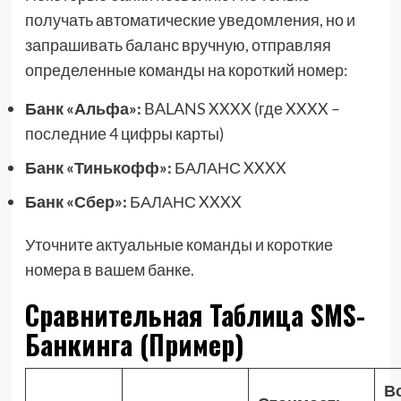
получать автоматические уведомления, но и
запрашивать баланс вручную, отправляя
определенные команды на короткий номер:
Банк «Альфа»:
BALANS XXXX (где XXXX –
последние 4 цифры карты)
Банк «Тинькофф»:
БАЛАНС XXXX
Банк «Сбер»:
БАЛАНС XXXX
Уточните актуальные команды и короткие
номера в вашем банке.
Сравнительная Таблица SMS-
Банкинга (Пример)
В