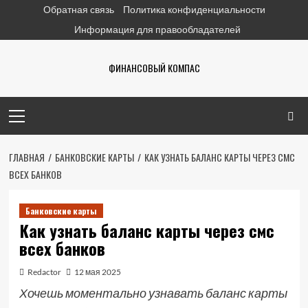
Перейти
Обратная связь
Политика конфиденциальности
к
Информация для правообладателей
содержимому
ФИНАНСОВЫЙ КОМПАС
Основное
меню
ГЛАВНАЯ
БАНКОВСКИЕ КАРТЫ
КАК УЗНАТЬ БАЛАНС КАРТЫ ЧЕРЕЗ СМС
ВСЕХ БАНКОВ
Банковские карты
Как узнать баланс карты через смс
всех банков
Redactor
12 мая 2025
Хочешь моментально узнавать баланс карты