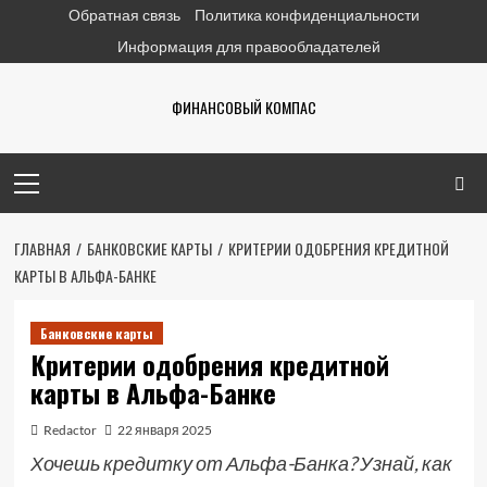
Перейти
Обратная связь
Политика конфиденциальности
к
Информация для правообладателей
содержимому
ФИНАНСОВЫЙ КОМПАС
Основное
меню
ГЛАВНАЯ
БАНКОВСКИЕ КАРТЫ
КРИТЕРИИ ОДОБРЕНИЯ КРЕДИТНОЙ
КАРТЫ В АЛЬФА-БАНКЕ
Банковские карты
Критерии одобрения кредитной
карты в Альфа-Банке
Redactor
22 января 2025
Хочешь кредитку от Альфа-Банка? Узнай, как