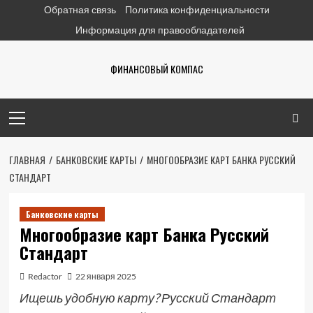
Перейти
Обратная связь
Политика конфиденциальности
к
Информация для правообладателей
содержимому
ФИНАНСОВЫЙ КОМПАС
Основное
меню
ГЛАВНАЯ
БАНКОВСКИЕ КАРТЫ
МНОГООБРАЗИЕ КАРТ БАНКА РУССКИЙ
СТАНДАРТ
Банковские карты
Многообразие карт Банка Русский
Стандарт
Redactor
22 января 2025
Ищешь удобную карту? Русский Стандарт