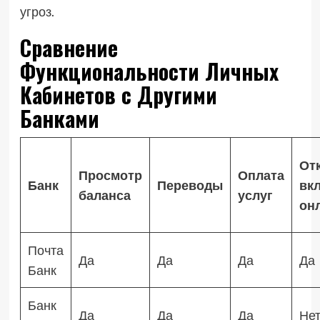
угроз.
Сравнение
Функциональности Личных
Кабинетов с Другими
Банками
От
Просмотр
Оплата
Банк
Переводы
вк
баланса
услуг
он
Почта
Да
Да
Да
Да
Банк
Банк
Да
Да
Да
Не