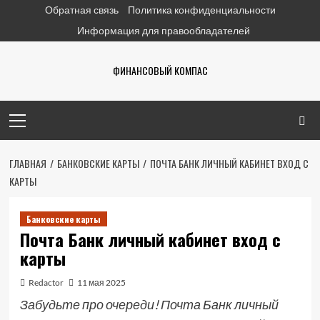
Перейти
Обратная связь
Политика конфиденциальности
к
Информация для правообладателей
содержимому
ФИНАНСОВЫЙ КОМПАС
Основное
меню
ГЛАВНАЯ
БАНКОВСКИЕ КАРТЫ
ПОЧТА БАНК ЛИЧНЫЙ КАБИНЕТ ВХОД С
КАРТЫ
Банковские карты
Почта Банк личный кабинет вход с
карты
Redactor
11 мая 2025
Забудьте про очереди! Почта Банк личный