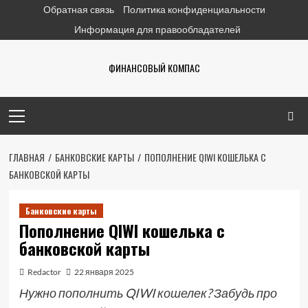
Перейти
Обратная связь
Политика конфиденциальности
к
Информация для правообладателей
содержимому
ФИНАНСОВЫЙ КОМПАС
Основное
меню
ГЛАВНАЯ
БАНКОВСКИЕ КАРТЫ
ПОПОЛНЕНИЕ QIWI КОШЕЛЬКА С
БАНКОВСКОЙ КАРТЫ
Банковские карты
Пополнение QIWI кошелька с
банковской карты
Redactor
22 января 2025
Нужно пополнить QIWI кошелек? Забудь про