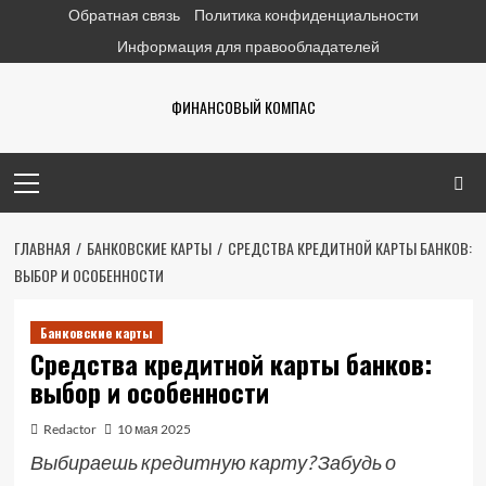
Перейти
Обратная связь
Политика конфиденциальности
к
Информация для правообладателей
содержимому
ФИНАНСОВЫЙ КОМПАС
Основное
меню
ГЛАВНАЯ
БАНКОВСКИЕ КАРТЫ
СРЕДСТВА КРЕДИТНОЙ КАРТЫ БАНКОВ:
ВЫБОР И ОСОБЕННОСТИ
Банковские карты
Средства кредитной карты банков:
выбор и особенности
Redactor
10 мая 2025
Выбираешь кредитную карту? Забудь о