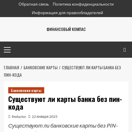
Перейти
Обратная связь
Политика конфиденциальности
к
Информация для правообладателей
содержимому
ФИНАНСОВЫЙ КОМПАС
Основное
меню
ГЛАВНАЯ
БАНКОВСКИЕ КАРТЫ
СУЩЕСТВУЮТ ЛИ КАРТЫ БАНКА БЕЗ
ПИН-КОДА
Банковские карты
Существуют ли карты банка без пин-
кода
Redactor
22 января 2025
Существуют ли банковские карты без PIN-