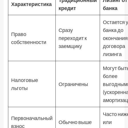
Традиционный
Лизинг от
Характеристика
кредит
банка
Остается 
Сразу
банка до
Право
переходит к
окончания
собственности
заемщику
договора
лизинга
Могут быт
более
Налоговые
Ограничены
выгодным
льготы
(ускоренн
амортизац
Часто ниж
Первоначальный
Обычно выше
или
взнос