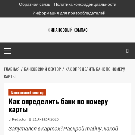
Перейти
Обратная связь
Политика конфиденциальности
к
Информация для правообладателей
содержимому
ФИНАНСОВЫЙ КОМПАС
Основное
меню
ГЛАВНАЯ
БАНКОВСКИЙ СЕКТОР
КАК ОПРЕДЕЛИТЬ БАНК ПО НОМЕРУ
КАРТЫ
Банковский сектор
Как определить банк по номеру
карты
Redactor
21 января 2025
Запутался в картах? Раскрой тайну, какой