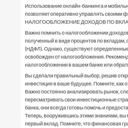
Использование онлайн-банкинга и мобильн
позволяет оперативно управлять своими фи
НАЛОГООБЛОЖЕНИЕ ДОХОДОВ ПО ВКЛ
Важно помнить о налогообложении доходов‚
полученный в виде процентов по вкладам‚ 
(НДФЛ). Однако‚ существуют определенные 
освобожден от налогообложения. Рекомен
налогообложении в вашем банке или обрати
Вы сделали правильный выбор‚ решив откры
инвестиция в ваше будущее. Помните‚ как о
Важно постоянно анализировать рынок‚ сл
пересматривать свои инвестиционные стра
банка‚ они всегда готовы помочь и предо
Теперь‚ вооружившись этими знаниями‚ вы 
первый вклад. Помните‚ что финансовая гра