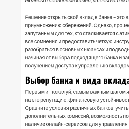
нюансы и подводные камни, чтобы ваш вкл
Решение открыть свой вклад в банке – это 
приумножению сбережений. Однако‚ процес
запутанным для тех‚ кто сталкивается с эт
все сомнения и предоставить четкую инстр
разобраться в основных нюансах и подвод
начиная от выбора подходящего банка и 
получением доступа к управлению вкладом
Выбор банка и вида вклад
Первым и‚ пожалуй‚ самым важным шагом я
на его репутацию‚ финансовую устойчивост
Сравните условия различных банков‚ учитыв
дополнительных комиссий‚ возможность поп
наличие онлайн-сервисов для управления 