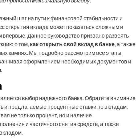
ад приносил максимальную выгоду.
важный шаг на пути к финансовой стабильности и
с открытия вклада может показаться сложным и
им впервые. Данное руководство призвано развеять
укцию о том‚
как открыть свой вклад в банке
‚ а также
ных камнях. Мы подробно рассмотрим все этапы‚
заканчивая оформлением необходимых документов и
.
а
вляется выбор надежного банка. Обратите внимание
ь и предлагаемые процентные ставки по вкладам.
ая не только процент‚ но и наличие
олнения и частичного снятия средств‚ а также
вкладом.