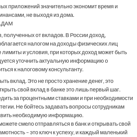
ых приложений значительно экономит время и
нансами‚ не выходя из дома.
АДАМ
 полученных от вкладов. В России доход‚
облагается налогом на доходы физических лиц
лимиты и условия‚ при которых доход может быть
дуется уточнить актуальную информацию о
ться к налоговому консультанту.
ть вклад. Это не просто хранение денег‚ это
ткрыть свой вклад в банке это лишь первый шаг.
едить за процентными ставками и при необходимости
тегии. Не бойтесь задавать вопросы сотрудникам
ставить необходимую информацию.
можете смело отправляться в банк и открывать свой
мотность – это ключ к успеху‚ и каждый маленький