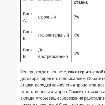
ставка
Банк
Срочный
7%
А
Банк
Накопительный
6%
Б
Банк
До
3%
В
востребования
Теперь‚ когда вы знаете‚
как открыть свой 
договора перед его подписанием. Обратит
ставки‚ порядка начисления процентов‚ воз
ответственности сторон. Помните о важнос
вклада‚ чтобы ваши сбережения работали н
важном начинании! Открытие вклада – это 