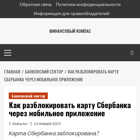
Перейти
Обратная связь
Политика конфиденциальности
к
Информация для правообладателей
содержимому
ФИНАНСОВЫЙ КОМПАС
Основное
меню
ГЛАВНАЯ
БАНКОВСКИЙ СЕКТОР
КАК РАЗБЛОКИРОВАТЬ КАРТУ
СБЕРБАНКА ЧЕРЕЗ МОБИЛЬНОЕ ПРИЛОЖЕНИЕ
Банковский сектор
Как разблокировать карту Сбербанка
через мобильное приложение
Redactor
22 января 2025
Карта Сбербанка заблокирована?