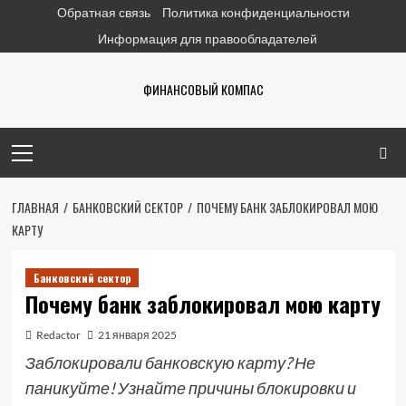
Перейти
Обратная связь
Политика конфиденциальности
к
Информация для правообладателей
содержимому
ФИНАНСОВЫЙ КОМПАС
Основное
меню
ГЛАВНАЯ
БАНКОВСКИЙ СЕКТОР
ПОЧЕМУ БАНК ЗАБЛОКИРОВАЛ МОЮ
КАРТУ
Банковский сектор
Почему банк заблокировал мою карту
Redactor
21 января 2025
Заблокировали банковскую карту? Не
паникуйте! Узнайте причины блокировки и