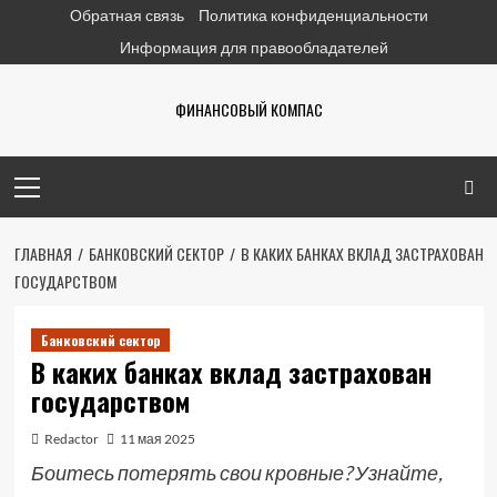
Перейти
Обратная связь
Политика конфиденциальности
к
Информация для правообладателей
содержимому
ФИНАНСОВЫЙ КОМПАС
Основное
меню
ГЛАВНАЯ
БАНКОВСКИЙ СЕКТОР
В КАКИХ БАНКАХ ВКЛАД ЗАСТРАХОВАН
ГОСУДАРСТВОМ
Банковский сектор
В каких банках вклад застрахован
государством
Redactor
11 мая 2025
Боитесь потерять свои кровные? Узнайте,