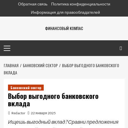
Перейти
Обратная связь
Политика конфиденциальности
к
Информация для правообладателей
содержимому
ФИНАНСОВЫЙ КОМПАС
Основное
меню
ГЛАВНАЯ
БАНКОВСКИЙ СЕКТОР
ВЫБОР ВЫГОДНОГО БАНКОВСКОГО
ВКЛАДА
Банковский сектор
Выбор выгодного банковского
вклада
Redactor
22 января 2025
Ищешь выгодный вклад? Сравни предложения