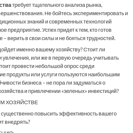
йства
требует тщательного анализа рынка,
вершенствования. Не бойтесь экспериментировать и
адиционных знаний и современных технологий
е предприятие. Успех придет к тем, кто готов
 – верить в свои силы и не бояться трудностей.
одойдет именно вашему хозяйству? Стоит ли
 увлечения, или же в первую очередь учитывать
стоит провести небольшой опрос среди
кие продукты или услуги пользуются наибольшим
йчивости бизнеса – не пора ли задуматься о
хозяйства и привлечении «зеленых» инвестиций?
ОМ ХОЗЯЙСТВЕ
 существенно повысить эффективность вашего
ит внедрять?