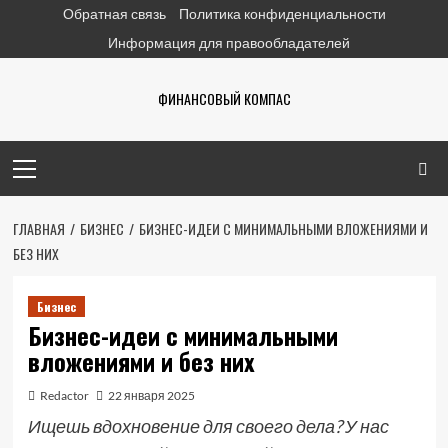
Перейти
Обратная связь
Политика конфиденциальности
к
Информация для правообладателей
содержимому
ФИНАНСОВЫЙ КОМПАС
Основное
меню
ГЛАВНАЯ
БИЗНЕС
БИЗНЕС-ИДЕИ С МИНИМАЛЬНЫМИ ВЛОЖЕНИЯМИ И
БЕЗ НИХ
Бизнес
Бизнес-идеи с минимальными
вложениями и без них
Redactor
22 января 2025
Ищешь вдохновение для своего дела? У нас