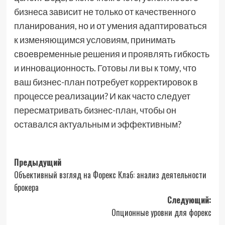
бизнеса зависит не только от качественного
планирования, но и от умения адаптироваться
к изменяющимся условиям, принимать
своевременные решения и проявлять гибкость
и инновационность. Готовы ли вы к тому, что
ваш бизнес-план потребует корректировок в
процессе реализации? И как часто следует
пересматривать бизнес-план, чтобы он
оставался актуальным и эффективным?
Навигация
Предыдущий
Объективный взгляд на Форекс Клаб: анализ деятельности
записи
брокера
Следующий:
Опционные уровни для форекс