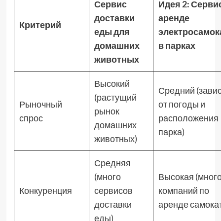
Сервис
Идея 2: Серви
доставки
аренде
Критерий
еды для
электросамок
домашних
в парках
животных
Высокий
Средний (зави
(растущий
Рыночный
от погоды и
рынок
спрос
расположения
домашних
парка)
животных)
Средняя
(много
Высокая (мног
Конкуренция
сервисов
компаний по
доставки
аренде самока
еды)