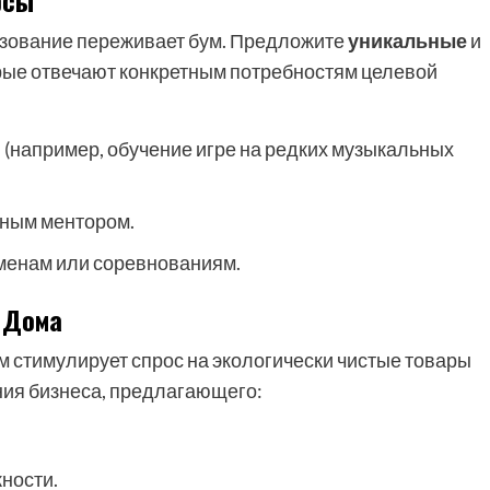
рсы
азование переживает бум. Предложите
уникальные
и
рые отвечают конкретным потребностям целевой
(например, обучение игре на редких музыкальных
ьным ментором.
аменам или соревнованиям.
 Дома
 стимулирует спрос на экологически чистые товары
ния бизнеса, предлагающего:
ности.