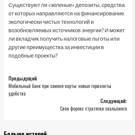
Существуют ли «зеленые» депозиты, средства
от которых направляются на финансирование
экологически чистых технологий и
возобновляемых источников энергии? И может
ли вкладчик получить налоговые льготы или
другие преимущества за инвестиции в
подобные проекты?
Навигация
Предыдущий
Мобильный банк при замене карты: новые горизонты
записи
удобства
Следующий:
Своя форекс стратегия скальпинга
Больше историй