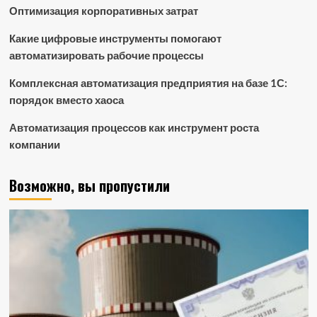
Оптимизация корпоративных затрат
Какие цифровые инструменты помогают
автоматизировать рабочие процессы
Комплексная автоматизация предприятия на базе 1С:
порядок вместо хаоса
Автоматизация процессов как инструмент роста
компании
Возможно, вы пропустили