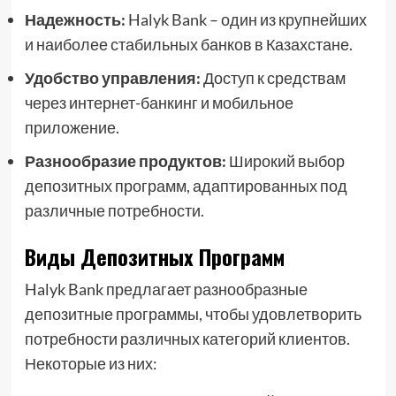
Надежность:
Halyk Bank – один из крупнейших
и наиболее стабильных банков в Казахстане.
Удобство управления:
Доступ к средствам
через интернет-банкинг и мобильное
приложение.
Разнообразие продуктов:
Широкий выбор
депозитных программ, адаптированных под
различные потребности.
Виды Депозитных Программ
Halyk Bank предлагает разнообразные
депозитные программы, чтобы удовлетворить
потребности различных категорий клиентов.
Некоторые из них: