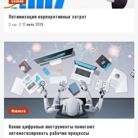
Бизнес
Оптимизация корпоративных затрат
17 июля 2026
raz
Новости
Какие цифровые инструменты помогают
автоматизировать рабочие процессы