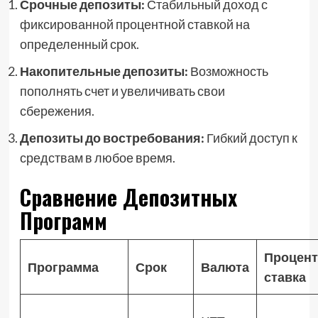
Срочные депозиты:
Стабильный доход с
фиксированной процентной ставкой на
определенный срок.
Накопительные депозиты:
Возможность
пополнять счет и увеличивать свои
сбережения.
Депозиты до востребования:
Гибкий доступ к
средствам в любое время.
Сравнение Депозитных
Программ
Процент
Программа
Срок
Валюта
ставка