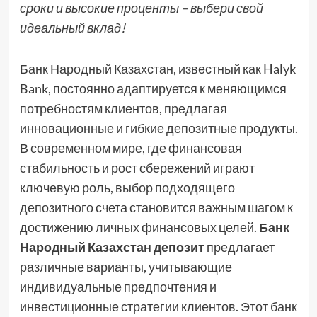
сроки и высокие проценты – выбери свой
идеальный вклад!
Банк Народный Казахстан, известный как Halyk
Bank, постоянно адаптируется к меняющимся
потребностям клиентов, предлагая
инновационные и гибкие депозитные продукты.
В современном мире, где финансовая
стабильность и рост сбережений играют
ключевую роль, выбор подходящего
депозитного счета становится важным шагом к
достижению личных финансовых целей.
Банк
Народный Казахстан депозит
предлагает
различные варианты, учитывающие
индивидуальные предпочтения и
инвестиционные стратегии клиентов. Этот банк