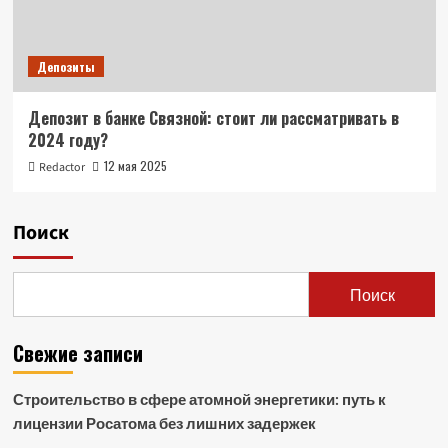
Депозиты
Депозит в банке Связной: стоит ли рассматривать в
2024 году?
12 мая 2025
Redactor
Поиск
Поиск
Свежие записи
Строительство в сфере атомной энергетики: путь к
лицензии Росатома без лишних задержек