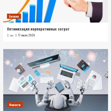
Бизнес
Оптимизация корпоративных затрат
17 июля 2026
raz
Новости