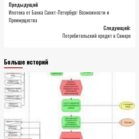
Навигация
Предыдущий
Ипотека от Банка Санкт-Петербург: Возможности и
записи
Преимущества
Следующий:
Потребительский кредит в Самаре
Больше историй