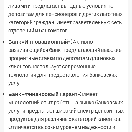
лицами и предлагает выгодные условия по
депозитам для пенсионеров и других льготных
категорий граждан. Имеет разветвленную сеть
отделений и банкоматов.
Банк «Инновационный»⁚
Активно
развивающийся банк, предлагающий высокие
процентные ставки по депозитам для новых
клиентов. Использует современные
технологии для предоставления банковских
услуг.
Банк «Финансовый Гарант»⁚
Имеет
многолетний опыт работы на рынке банковских
услуг и предлагает широкий спектр депозитных
продуктов для различных категорий клиентов.
Отличается высоким уровнем надежности и