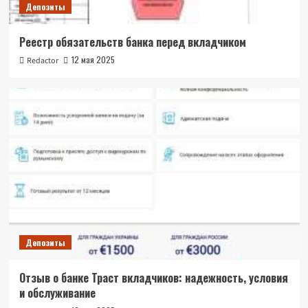
Депозиты
Реестр обязательств банка перед вкладчиком
12 мая 2025
Redactor
Депозиты
Отзыв о банке Траст вкладчиков: надежность, условия
и обслуживание