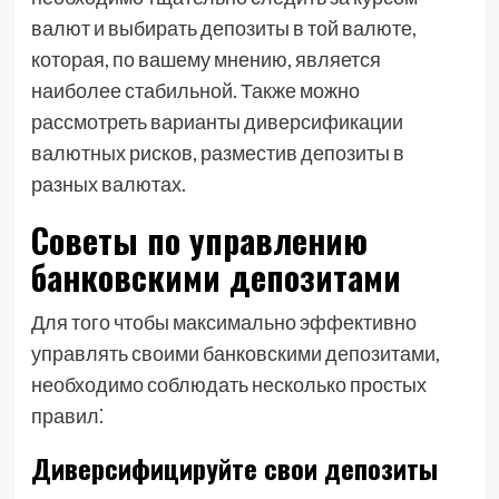
валют и выбирать депозиты в той валюте,
которая, по вашему мнению, является
наиболее стабильной. Также можно
рассмотреть варианты диверсификации
валютных рисков, разместив депозиты в
разных валютах.
Советы по управлению
банковскими депозитами
Для того чтобы максимально эффективно
управлять своими банковскими депозитами,
необходимо соблюдать несколько простых
правил⁚
Диверсифицируйте свои депозиты