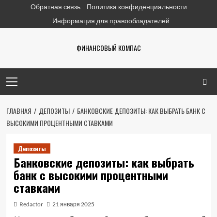
Перейти
Обратная связь
Политика конфиденциальности
к
Информация для правообладателей
содержимому
ФИНАНСОВЫЙ КОМПАС
Основное
меню
ГЛАВНАЯ
ДЕПОЗИТЫ
БАНКОВСКИЕ ДЕПОЗИТЫ: КАК ВЫБРАТЬ БАНК С
ВЫСОКИМИ ПРОЦЕНТНЫМИ СТАВКАМИ
Депозиты
Банковские депозиты: как выбрать
банк с высокими процентными
ставками
Redactor
21 января 2025