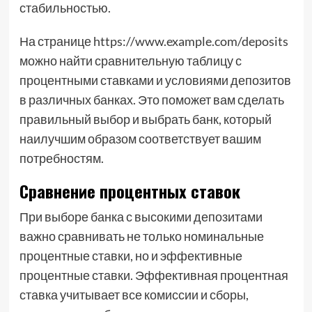
стабильностью.
На странице https://www.example.com/deposits
можно найти сравнительную таблицу с
процентными ставками и условиями депозитов
в различных банках. Это поможет вам сделать
правильный выбор и выбрать банк, который
наилучшим образом соответствует вашим
потребностям.
Сравнение процентных ставок
При выборе банка с высокими депозитами
важно сравнивать не только номинальные
процентные ставки, но и эффективные
процентные ставки. Эффективная процентная
ставка учитывает все комиссии и сборы,