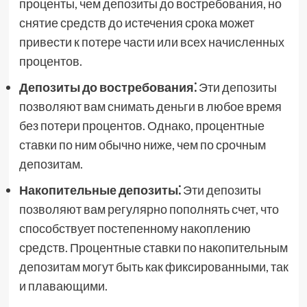
проценты, чем депозиты до востребования, но
снятие средств до истечения срока может
привести к потере части или всех начисленных
процентов.
Депозиты до востребования⁚
Эти депозиты
позволяют вам снимать деньги в любое время
без потери процентов. Однако, процентные
ставки по ним обычно ниже, чем по срочным
депозитам.
Накопительные депозиты⁚
Эти депозиты
позволяют вам регулярно пополнять счет, что
способствует постепенному накоплению
средств. Процентные ставки по накопительным
депозитам могут быть как фиксированными, так
и плавающими.