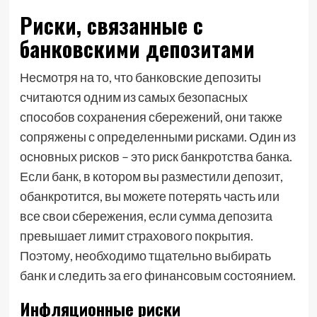
Риски, связанные с
банковскими депозитами
Несмотря на то, что банковские депозиты
считаются одним из самых безопасных
способов сохранения сбережений, они также
сопряжены с определенными рисками. Один из
основных рисков – это риск банкротства банка.
Если банк, в котором вы разместили депозит,
обанкротится, вы можете потерять часть или
все свои сбережения, если сумма депозита
превышает лимит страхового покрытия.
Поэтому, необходимо тщательно выбирать
банк и следить за его финансовым состоянием.
Инфляционные риски