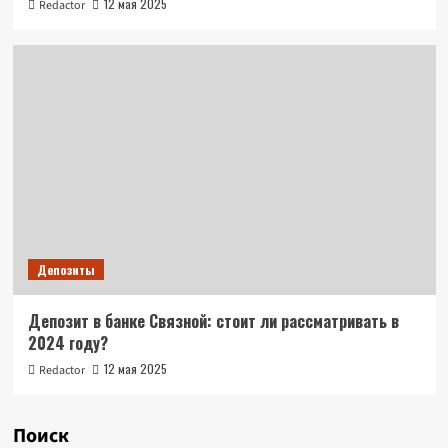
12 мая 2025
Redactor
Депозиты
Депозит в банке Связной: стоит ли рассматривать в
2024 году?
12 мая 2025
Redactor
Поиск