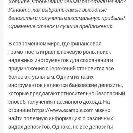
Хотите, чтобы ваши деньги работали на вас?
Узнайте, как выбрать самые выгодные
депозиты и получить максимальную прибыль!
Сравнение ставок и лучшие предложения.
В современном мире, где финансовая
грамотность играет ключевую роль, поиск
надежных инструментов для сохранения и
приумножения сбережений становится все
более актуальным. Одним из таких
инструментов являются банковские депозиты,
которые предлагают относительно безопасный
способ получения пассивного дохода. На
странице https://www.example.com можно
найти полезную информацию о различных
видах депозитов. Однако, не все депозиты