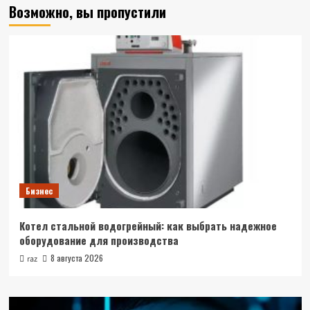
Возможно, вы пропустили
Бизнес
Котел стальной водогрейный: как выбрать надежное
оборудование для производства
8 августа 2026
raz