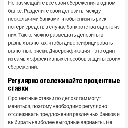
Не размещайте все свои сбережения в одном
банке. Разделите свои депозиты между
несколькими банками, чтобы снизить риск
потери средств в случае банкротства одного из
них. Также можно размещать депозиты в
разных валютах, чтобы диверсифицировать
валютные риски. Диверсификация – это один
из самых эффективных способов защиты своих
сбережений.
Регулярно отслеживайте процентные
ставки
Процентные ставки по депозитам могут
меняться, поэтому необходимо регулярно
отслеживать предложения различных банков и
выбирать наиболее выгодные варианты. Не