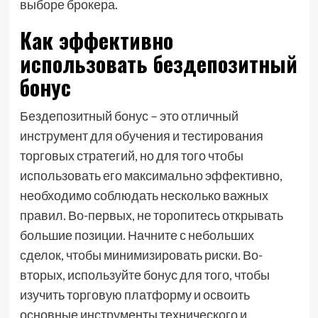
выборе брокера.
Как эффективно
использовать бездепозитный
бонус
Бездепозитный бонус – это отличный
инструмент для обучения и тестирования
торговых стратегий, но для того чтобы
использовать его максимально эффективно,
необходимо соблюдать несколько важных
правил. Во-первых, не торопитесь открывать
большие позиции. Начните с небольших
сделок, чтобы минимизировать риски. Во-
вторых, используйте бонус для того, чтобы
изучить торговую платформу и освоить
основные инструменты технического и