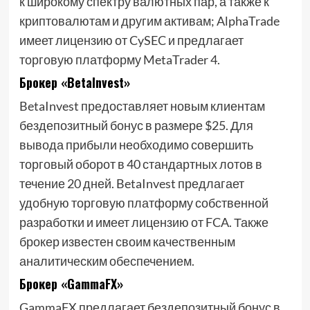
к широкому спектру валютных пар, а также к
криптовалютам и другим активам; AlphaTrade
имеет лицензию от CySEC и предлагает
торговую платформу MetaTrader 4.
Брокер «BetaInvest»
BetaInvest предоставляет новым клиентам
бездепозитный бонус в размере $25. Для
вывода прибыли необходимо совершить
торговый оборот в 40 стандартных лотов в
течение 20 дней. BetaInvest предлагает
удобную торговую платформу собственной
разработки и имеет лицензию от FCA. Также
брокер известен своим качественным
аналитическим обеспечением.
Брокер «GammaFX»
GammaFX предлагает бездепозитный бонус в