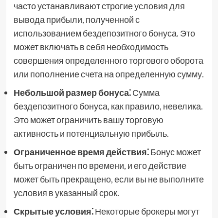
часто устанавливают строгие условия для
вывода прибыли, полученной с
использованием бездепозитного бонуса. Это
может включать в себя необходимость
совершения определенного торгового оборота
или пополнение счета на определенную сумму.
Небольшой размер бонуса⁚
Сумма
бездепозитного бонуса, как правило, невелика.
Это может ограничить вашу торговую
активность и потенциальную прибыль.
Ограниченное время действия⁚
Бонус может
быть ограничен по времени, и его действие
может быть прекращено, если вы не выполните
условия в указанный срок.
Скрытые условия⁚
Некоторые брокеры могут