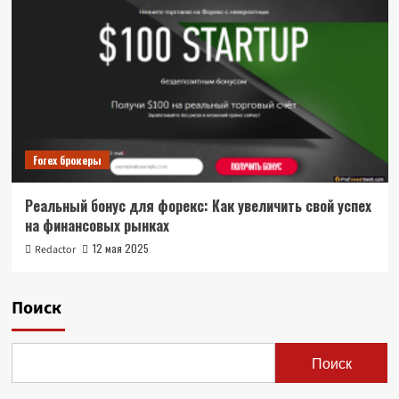
Forex брокеры
Реальный бонус для форекс: Как увеличить свой успех
на финансовых рынках
12 мая 2025
Redactor
Поиск
Поиск