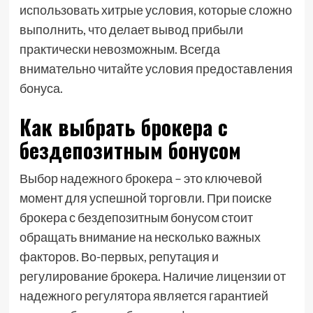
использовать хитрые условия, которые сложно
выполнить, что делает вывод прибыли
практически невозможным. Всегда
внимательно читайте условия предоставления
бонуса.
Как выбрать брокера с
бездепозитным бонусом
Выбор надежного брокера – это ключевой
момент для успешной торговли. При поиске
брокера с бездепозитным бонусом стоит
обращать внимание на несколько важных
факторов. Во-первых, репутация и
регулирование брокера. Наличие лицензии от
надежного регулятора является гарантией