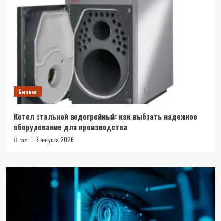
Бизнес
Котел стальной водогрейный: как выбрать надежное
оборудование для производства
8 августа 2026
raz