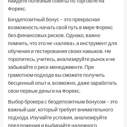
найдете полезные советы по торговле на
Форекс.
Бездепозитный бонус – это прекрасная
возможность начать свой путь в мире Форекс
без финансовых рисков. Однако, важно
помнить, что это не «халява», а инструмент для
обучения и тестирования своих навыков. Не
торопитесь, учитесь, анализируйте рынок и не
забывайте о риск-менеджменте. При
грамотном подходе вы сможете получить
бесценный опыт и, возможно, даже заработать
свои первые деньги на Форекс.
Выбор брокера с бездепозитным бонусом – это
важный шаг, который требует внимательного
подхода. Изучайте условия, анализируйте
предложения и выбирайте надежного