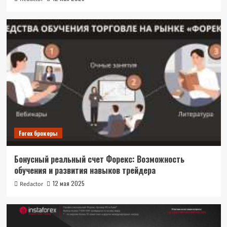
Forex брокеры
Бонусный реальный счет Форекс: Возможность
обучения и развития навыков трейдера
12 мая 2025
Redactor