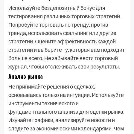
Используйте бездепозитный бонус для
тестирования различных торговых стратегий.
Попробуйте торговать по тренду, против
тренда, использовать скальпинг или другие
стратегии. Оцените эффективность каждой
стратегии и выберите ту, которая вам подходит
больше всего. Не забывайте вести торговый
журнал, чтобы отслеживать свои результаты.
Анализ рынка
Не принимайте решения о сделках,
основываясь только на интуиции. Используйте
инструменты технического и
фундаментального анализа для оценки рынка.
Изучайте графики, анализируйте новости и
следите за экономическими календарями. Чем