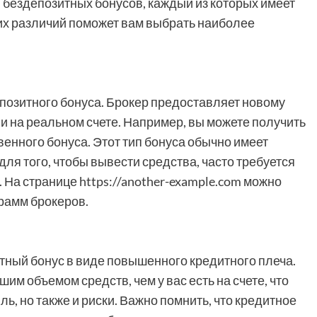
 бездепозитных бонусов, каждый из которых имеет
их различий поможет вам выбрать наиболее
позитного бонуса. Брокер предоставляет новому
 на реальном счете. Например, вы можете получить
твенного бонуса. Этот тип бонуса обычно имеет
для того, чтобы вывести средства, часто требуется
На странице https://another-example.com можно
рамм брокеров.
ный бонус в виде повышенного кредитного плеча.
шим объемом средств, чем у вас есть на счете, что
, но также и риски. Важно помнить, что кредитное