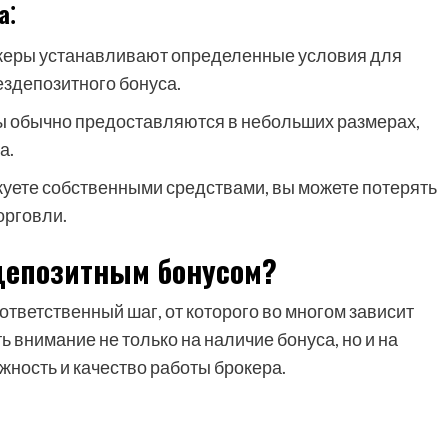
а⁚
океры устанавливают определенные условия для
здепозитного бонуса.
 обычно предоставляются в небольших размерах,
а.
скуете собственными средствами, вы можете потерять
орговли.
здепозитным бонусом?
ответственный шаг, от которого во многом зависит
 внимание не только на наличие бонуса, но и на
ность и качество работы брокера.