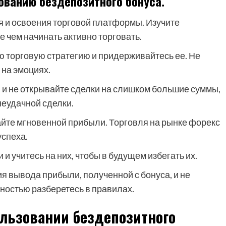
ванию бездепозитного бонуса⁚
я и освоения торговой платформы. Изучите
 чем начинать активно торговать.
 торговую стратегию и придерживайтесь ее. Не
 на эмоциях.
и не открывайте сделки на слишком большие суммы,
неудачной сделки.
йте мгновенной прибыли. Торговля на рынке форекс
успеха.
и учитесь на них, чтобы в будущем избегать их.
я вывода прибыли, полученной с бонуса, и не
лностью разберетесь в правилах.
льзовании бездепозитного