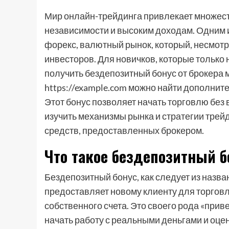
Мир онлайн-трейдинга привлекает множес
независимости и высоким доходам. Одним 
форекс, валютный рынок, который, несмотр
инвесторов. Для новичков, которые только 
получить бездепозитный бонус от брокера 
https://example.com можно найти дополни
Этот бонус позволяет начать торговлю без
изучить механизмы рынка и стратегии трейд
средств, предоставленных брокером.
Что такое бездепозитный б
Бездепозитный бонус, как следует из назва
предоставляет новому клиенту для торгов
собственного счета. Это своего рода «при
начать работу с реальными деньгами и оце