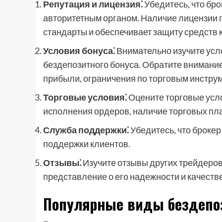
Репутация и лицензия⁚
Убедитесь, что бр
авторитетным органом. Наличие лицензии 
стандарты и обеспечивает защиту средств 
Условия бонуса⁚
Внимательно изучите усл
бездепозитного бонуса. Обратите внимание
прибыли, ограничения по торговым инструм
Торговые условия⁚
Оцените торговые усло
исполнения ордеров, наличие торговых пл
Служба поддержки⁚
Убедитесь, что броке
поддержки клиентов.
Отзывы⁚
Изучите отзывы других трейдеров
представление о его надежности и качеств
Популярные виды бездепо