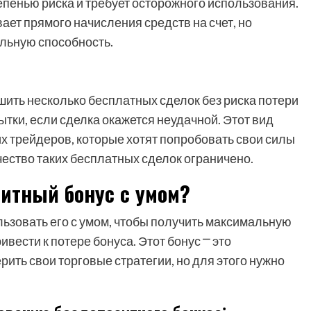
епенью риска и требует осторожного использования.
вает прямого начисления средств на счет, но
льную способность.
шить несколько бесплатных сделок без риска потери
тки, если сделка окажется неудачной. Этот вид
х трейдеров, которые хотят попробовать свои силы
чество таких бесплатных сделок ограничено.
итный бонус с умом?
ьзовать его с умом, чтобы получить максимальную
ивести к потере бонуса. Этот бонус ⎻ это
ить свои торговые стратегии, но для этого нужно