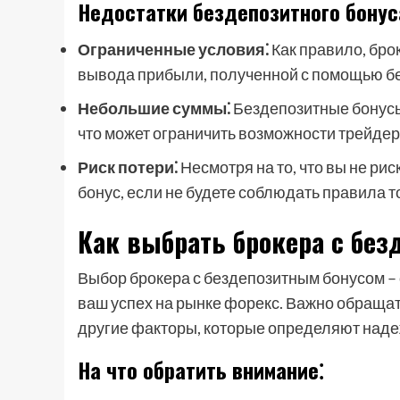
Недостатки бездепозитного бонус
Ограниченные условия⁚
Как правило, бр
вывода прибыли, полученной с помощью бе
Небольшие суммы⁚
Бездепозитные бонусы
что может ограничить возможности трейдер
Риск потери⁚
Несмотря на то, что вы не ри
бонус, если не будете соблюдать правила т
Как выбрать брокера с бе
Выбор брокера с бездепозитным бонусом – 
ваш успех на рынке форекс. Важно обращать
другие факторы, которые определяют надеж
На что обратить внимание⁚