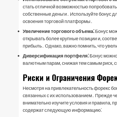
стать отличной возможностью попробовать 
собственные деньги․ Используйте бонус дл
освоения торговой платформы․
Увеличение торгового объема⁚
Бонус мож
открывать более крупные позиции и, соотв
прибыль․ Однако, важно помнить, что увел
Диверсификация портфеля⁚
Бонус можно
валютным парам, снижая тем самым риск, с
Риски и Ограничения Форе
Несмотря на привлекательность форекс бон
связанных с их использованием․ Прежде ч
внимательно изучите условия и правила, 
содержат следующую информацию⁚