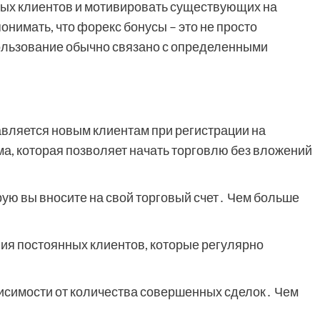
вых клиентов и мотивировать существующих на
нимать, что форекс бонусы – это не просто
пользование обычно связано с определенными
вляется новым клиентам при регистрации на
а, которая позволяет начать торговлю без вложений
рую вы вносите на свой торговый счет․ Чем больше
я постоянных клиентов, которые регулярно
исимости от количества совершенных сделок․ Чем