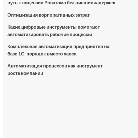
путь к лицензии Росатома без лишних задержек
Оптимизация корпоративных затрат
Какие цифровые инструменты помогают
автоматизировать рабочие процессы
Комплексная автоматизация предприятия на
базе 1С: порядок вместо хаоса
Автоматизация процессов как инструмент
роста компании