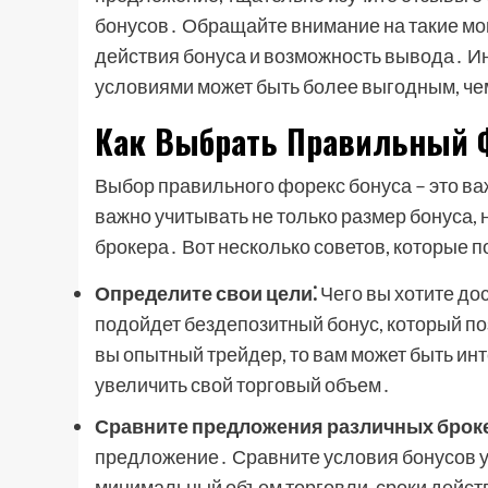
бонусов․ Обращайте внимание на такие мо
действия бонуса и возможность вывода․ И
условиями может быть более выгодным, ч
Как Выбрать Правильный 
Выбор правильного форекс бонуса – это ва
важно учитывать не только размер бонуса, 
брокера․ Вот несколько советов, которые 
Определите свои цели⁚
Чего вы хотите до
подойдет бездепозитный бонус, который по
вы опытный трейдер, то вам может быть инт
увеличить свой торговый объем․
Сравните предложения различных брок
предложение․ Сравните условия бонусов у
минимальный объем торговли, сроки дейст