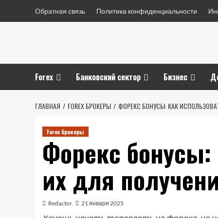
Перейти
Обратная связь
Политика конфиденциальности
Ин
к
содержимому
Forex
Банковский сектор
Бизнес
Д
ГЛАВНАЯ
FOREX БРОКЕРЫ
ФОРЕКС БОНУСЫ: КАК ИСПОЛЬЗОВА
Forex брокеры
Форекс бонусы: 
их для получен
Redactor
21 января 2025