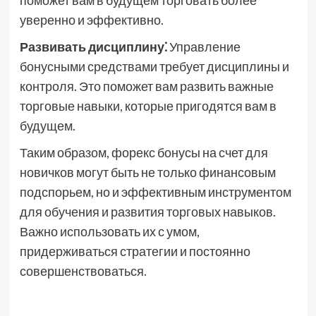
поможет вам в будущем торговать более
уверенно и эффективно.
Развивать дисциплину⁚
Управление
бонусными средствами требует дисциплины и
контроля. Это поможет вам развить важные
торговые навыки, которые пригодятся вам в
будущем.
Таким образом, форекс бонусы на счет для
новичков могут быть не только финансовым
подспорьем, но и эффективным инструментом
для обучения и развития торговых навыков.
Важно использовать их с умом,
придерживаться стратегии и постоянно
совершенствоваться.