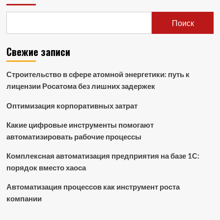
Поиск
Свежие записи
Строительство в сфере атомной энергетики: путь к
лицензии Росатома без лишних задержек
Оптимизация корпоративных затрат
Какие цифровые инструменты помогают
автоматизировать рабочие процессы
Комплексная автоматизация предприятия на базе 1С:
порядок вместо хаоса
Автоматизация процессов как инструмент роста
компании