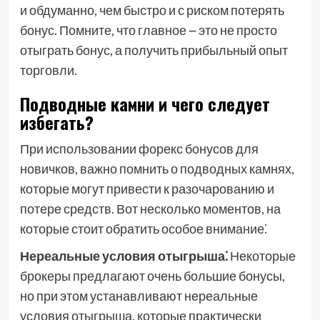
и обдуманно, чем быстро и с риском потерять
бонус. Помните, что главное ౼ это не просто
отыграть бонус, а получить прибыльный опыт
торговли.
Подводные камни и чего следует
избегать?
При использовании форекс бонусов для
новичков, важно помнить о подводных камнях,
которые могут привести к разочарованию и
потере средств. Вот несколько моментов, на
которые стоит обратить особое внимание⁚
Нереальные условия отыгрыша⁚
Некоторые
брокеры предлагают очень большие бонусы,
но при этом устанавливают нереальные
условия отыгрыша, которые практически