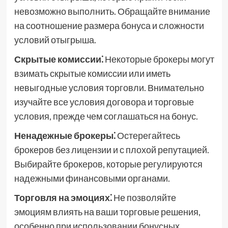
невозможно выполнить. Обращайте внимание
на соотношение размера бонуса и сложности
условий отыгрыша.
Скрытые комиссии⁚
Некоторые брокеры могут
взимать скрытые комиссии или иметь
невыгодные условия торговли. Внимательно
изучайте все условия договора и торговые
условия, прежде чем соглашаться на бонус.
Ненадежные брокеры⁚
Остерегайтесь
брокеров без лицензии и с плохой репутацией.
Выбирайте брокеров, которые регулируются
надежными финансовыми органами.
Торговля на эмоциях⁚
Не позволяйте
эмоциям влиять на ваши торговые решения,
особенно при использовании бонусных