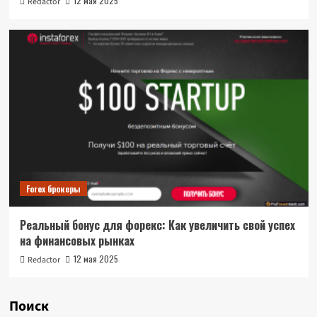
12 мая 2025
Redactor
Forex брокеры
Реальный бонус для форекс: Как увеличить свой успех
на финансовых рынках
12 мая 2025
Redactor
Поиск