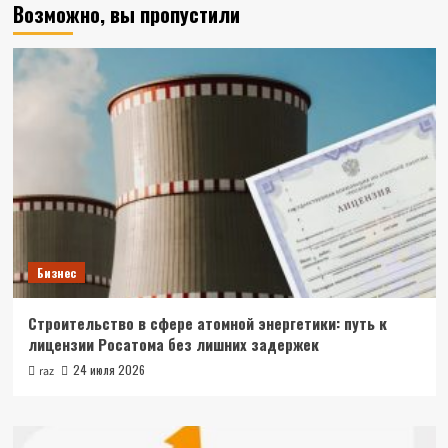
Возможно, вы пропустили
Бизнес
Строительство в сфере атомной энергетики: путь к
лицензии Росатома без лишних задержек
24 июля 2026
raz