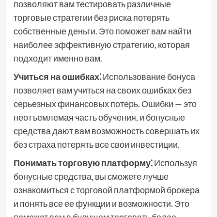
позволяют вам тестировать различные
торговые стратегии без риска потерять
собственные деньги. Это поможет вам найти
наиболее эффективную стратегию, которая
подходит именно вам.
Учиться на ошибках⁚
Использование бонуса
позволяет вам учиться на своих ошибках без
серьезных финансовых потерь. Ошибки — это
неотъемлемая часть обучения, и бонусные
средства дают вам возможность совершать их
без страха потерять все свои инвестиции.
Понимать торговую платформу⁚
Используя
бонусные средства, вы сможете лучше
ознакомиться с торговой платформой брокера
и понять все ее функции и возможности. Это