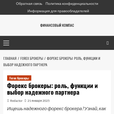
Перейти
Обратная связь
Политика конфиденциальности
к
Информация для правообладателей
содержимому
ФИНАНСОВЫЙ КОМПАС
Основное
меню
ГЛАВНАЯ
FOREX БРОКЕРЫ
ФОРЕКС БРОКЕРЫ: РОЛЬ, ФУНКЦИИ И
ВЫБОР НАДЕЖНОГО ПАРТНЕРА
Forex брокеры
Форекс брокеры: роль, функции и
выбор надежного партнера
Redactor
21 января 2025
Ищешь надежного форекс брокера? Узнай, как