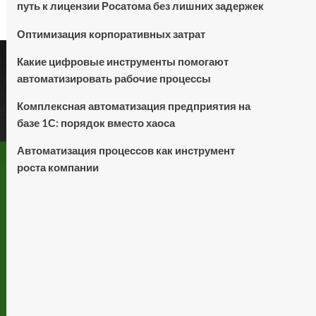
путь к лицензии Росатома без лишних задержек
Оптимизация корпоративных затрат
Какие цифровые инструменты помогают
автоматизировать рабочие процессы
Комплексная автоматизация предприятия на
базе 1С: порядок вместо хаоса
Автоматизация процессов как инструмент
роста компании