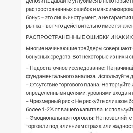
депозита, давайте углубимся в некоторые 
распространенных ошибок и максимизироват
бонус – это лишь инструмент, а не гаранти
рынка – вот что действительно имеет значе
РАСПРОСТРАНЕННЫЕ ОШИБКИ И КАК И
Многие начинающие трейдеры совершают од
бонусных средств. Вот некоторые из них и 
– Недостаточное исследование: Не начинайт
фундаментального анализа. Используйте де
– Отсутствие торгового плана: Не торгуйте
определенными целями, уровнями входа и в
– Чрезмерный риск: Не рискуйте слишком б
более 1-2% от вашего капитала. Используй
– Эмоциональная торговля: Не позволяйте
торговли под влиянием страха или жадност