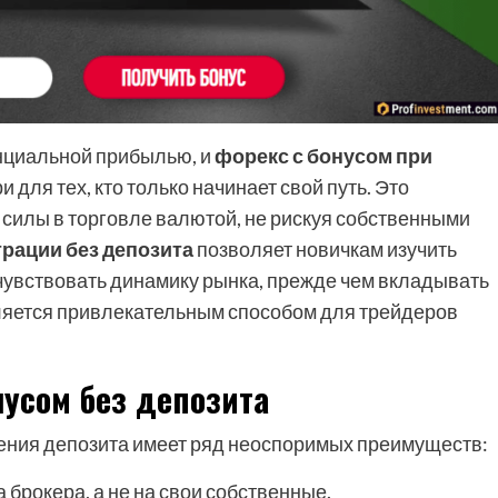
нциальной прибылью, и
форекс с бонусом при
 для тех, кто только начинает свой путь. Это
силы в торговле валютой, не рискуя собственными
трации без депозита
позволяет новичкам изучить
чувствовать динамику рынка, прежде чем вкладывать
ляется привлекательным способом для трейдеров
усом без депозита
ения депозита имеет ряд неоспоримых преимуществ:
 брокера, а не на свои собственные.