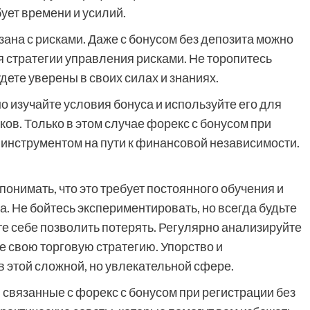
бует времени и усилий.
зана с рисками. Даже с бонусом без депозита можно
я стратегии управления рисками. Не торопитесь
дете уверены в своих силах и знаниях.
 изучайте условия бонуса и используйте его для
ов. Только в этом случае форекс с бонусом при
 инструментом на пути к финансовой независимости.
понимать, что это требует постоянного обучения и
 Не бойтесь экспериментировать, но всегда будьте
те себе позволить потерять. Регулярно анализируйте
е свою торговую стратегию. Упорство и
в этой сложной, но увлекательной сфере.
 связанные с форекс с бонусом при регистрации без