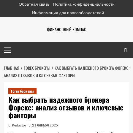
Перейти
Обратная связь
Политика конфиденциальности
к
Информация для правообладателей
содержимому
ФИНАНСОВЫЙ КОМПАС
Основное
меню
ГЛАВНАЯ
FOREX БРОКЕРЫ
КАК ВЫБРАТЬ НАДЕЖНОГО БРОКЕРА ФОРЕКС:
АНАЛИЗ ОТЗЫВОВ И КЛЮЧЕВЫЕ ФАКТОРЫ
Forex брокеры
Как выбрать надежного брокера
Форекс: анализ отзывов и ключевые
факторы
Redactor
21 января 2025