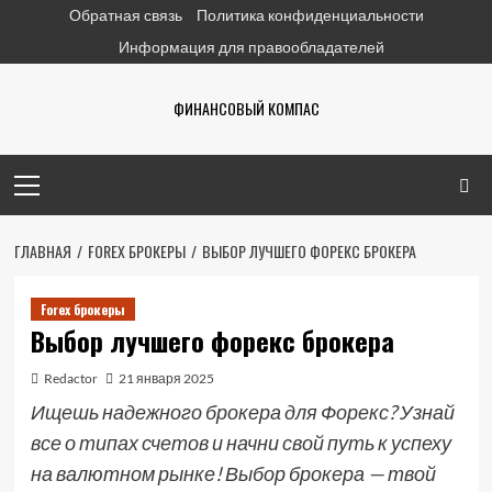
Перейти
Обратная связь
Политика конфиденциальности
к
Информация для правообладателей
содержимому
ФИНАНСОВЫЙ КОМПАС
Основное
меню
ГЛАВНАЯ
FOREX БРОКЕРЫ
ВЫБОР ЛУЧШЕГО ФОРЕКС БРОКЕРА
Forex брокеры
Выбор лучшего форекс брокера
Redactor
21 января 2025
Ищешь надежного брокера для Форекс? Узнай
все о типах счетов и начни свой путь к успеху
на валютном рынке! Выбор брокера — твой