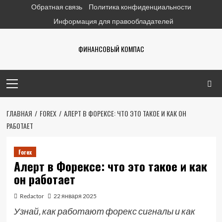
Перейти
Обратная связь
Политика конфиденциальности
к
Информация для правообладателей
содержимому
ФИНАНСОВЫЙ КОМПАС
Основное
меню
ГЛАВНАЯ
FOREX
АЛЕРТ В ФОРЕКСЕ: ЧТО ЭТО ТАКОЕ И КАК ОН
РАБОТАЕТ
Forex
Алерт в Форексе: что это такое и как
он работает
Redactor
22 января 2025
Узнай, как работают форекс сигналы и как