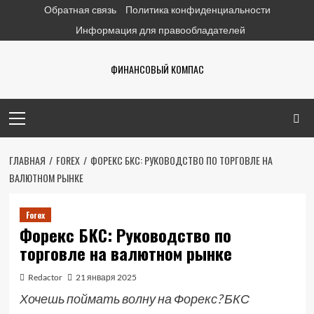
Перейти
Обратная связь
Политика конфиденциальности
к
Информация для правообладателей
содержимому
ФИНАНСОВЫЙ КОМПАС
Основное
меню
ГЛАВНАЯ
FOREX
ФОРЕКС БКС: РУКОВОДСТВО ПО ТОРГОВЛЕ НА
ВАЛЮТНОМ РЫНКЕ
Forex
Форекс БКС: Руководство по
торговле на валютном рынке
Redactor
21 января 2025
Хочешь поймать волну на Форекс? БКС