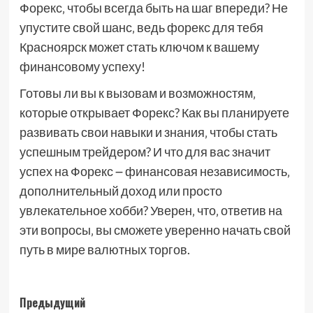
Форекс‚ чтобы всегда быть на шаг впереди? Не
упустите свой шанс‚ ведь форекс для тебя
Красноярск может стать ключом к вашему
финансовому успеху!
Готовы ли вы к вызовам и возможностям‚
которые открывает Форекс? Как вы планируете
развивать свои навыки и знания‚ чтобы стать
успешным трейдером? И что для вас значит
успех на Форекс ౼ финансовая независимость‚
дополнительный доход или просто
увлекательное хобби? Уверен‚ что‚ ответив на
эти вопросы‚ вы сможете уверенно начать свой
путь в мире валютных торгов.
Навигация
Предыдущий