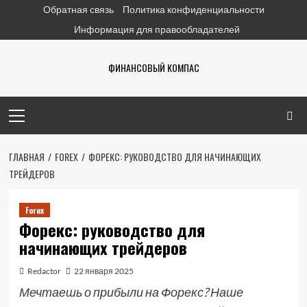
Перейти
Обратная связь
Политика конфиденциальности
к
Информация для правообладателей
содержимому
ФИНАНСОВЫЙ КОМПАС
Основное
меню
ГЛАВНАЯ
FOREX
ФОРЕКС: РУКОВОДСТВО ДЛЯ НАЧИНАЮЩИХ
ТРЕЙДЕРОВ
Forex
Форекс: руководство для
начинающих трейдеров
Redactor
22 января 2025
Мечтаешь о прибыли на Форекс? Наше