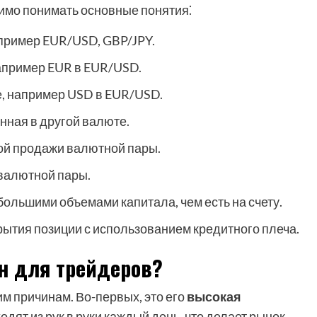
димо понимать основные понятия⁚
пример EUR/USD, GBP/JPY.
апример EUR в EUR/USD.
е, например USD в EUR/USD.
ная в другой валюте.
ой продажи валютной пары.
валютной пары.
ольшими объемами капитала, чем есть на счету.
ытия позиции с использованием кредитного плеча.
н для трейдеров?
м причинам. Во-первых, это его
высокая
дят из рук в руки каждый день, что делает рынок