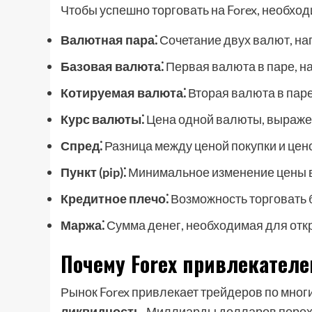
Чтобы успешно торговать на Forex, необхо
Валютная пара⁚
Сочетание двух валют, на
Базовая валюта⁚
Первая валюта в паре, н
Котируемая валюта⁚
Вторая валюта в пар
Курс валюты⁚
Цена одной валюты, выражен
Спред⁚
Разница между ценой покупки и цен
Пункт (pip)⁚
Минимальное изменение цены 
Кредитное плечо⁚
Возможность торговать б
Маржа⁚
Сумма денег, необходимая для откр
Почему Forex привлекателе
Рынок Forex привлекает трейдеров по многи
ликвидность
. Миллиарды долларов перехо