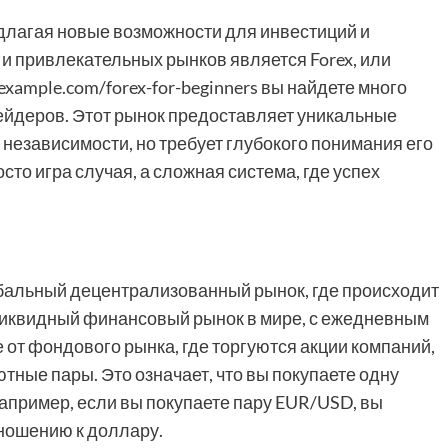
длагая новые возможности для инвестиций и
и привлекательных рынков является Forex, или
xample.com/forex-for-beginners вы найдете много
йдеров. Этот рынок предоставляет уникальные
 независимости, но требует глубокого понимания его
осто игра случая, а сложная система, где успех
 глобальный децентрализованный рынок, где происходит
ликвидный финансовый рынок в мире, с ежедневным
 от фондового рынка, где торгуются акции компаний,
тные пары. Это означает, что вы покупаете одну
апример, если вы покупаете пару EUR/USD, вы
тношению к доллару.