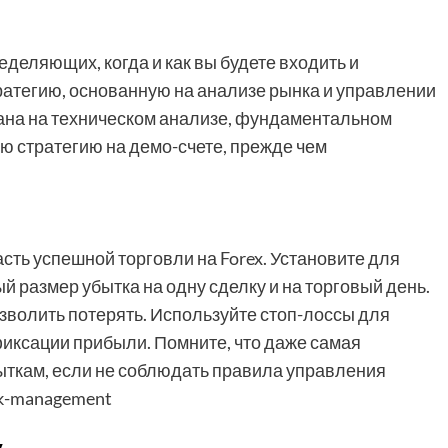
еделяющих, когда и как вы будете входить и
тратегию, основанную на анализе рынка и управлении
вана на техническом анализе, фундаментальном
ою стратегию на демо-счете, прежде чем
сть успешной торговли на Forex. Установите для
размер убытка на одну сделку и на торговый день.
озволить потерять. Используйте стоп-лоссы для
иксации прибыли. Помните, что даже самая
ыткам, если не соблюдать правила управления
sk-management