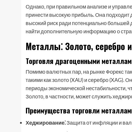
Однако‚ при правильном анализе и управле
принести высокую прибыль. Она подходит д
высокий риск ради потенциально большей д
найти дополнительную информацию о страт
Металлы⁚ Золото‚ серебро и
Торговля драгоценными металлам
Помимо валютных пар‚ на рынке Форекс та
такими как золото (XAU) и серебро (XAG). 
периоды экономической нестабильности‚ ч
Золото‚ в частности‚ может служить хеджи
Преимущества торговли металлам
Хеджирование⁚
Защита от инфляции и вал