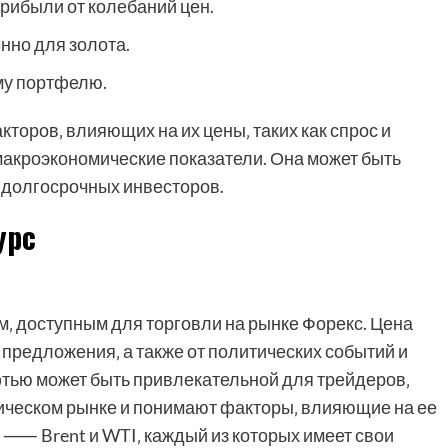
рибыли от колебаний цен.
нно для золота.
му портфелю.
торов‚ влияющих на их цены‚ таких как спрос и
макроэкономические показатели. Она может быть
я долгосрочных инвесторов.
урс
‚ доступным для торговли на рынке Форекс. Цена
 предложения‚ а также от политических событий и
фтью может быть привлекательной для трейдеров‚
ическом рынке и понимают факторы‚ влияющие на ее
 ⸺ Brent и WTI‚ каждый из которых имеет свои