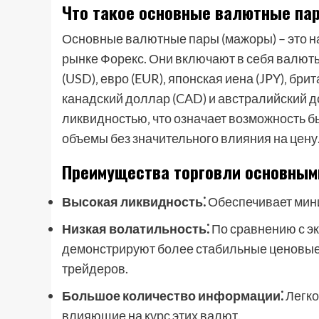
Что такое основные валютные па
Основные валютные пары (мажоры) – это 
рынке Форекс. Они включают в себя валют
(USD)‚ евро (EUR)‚ японская иена (JPY)‚ бр
канадский доллар (CAD) и австралийский д
ликвидностью‚ что означает возможность б
объемы без значительного влияния на цену
Преимущества торговли основным
Высокая ликвидность⁚
Обеспечивает мин
Низкая волатильность⁚
По сравнению с э
демонстрируют более стабильные ценовые 
трейдеров.
Большое количество информации⁚
Легко
влияющие на курс этих валют.