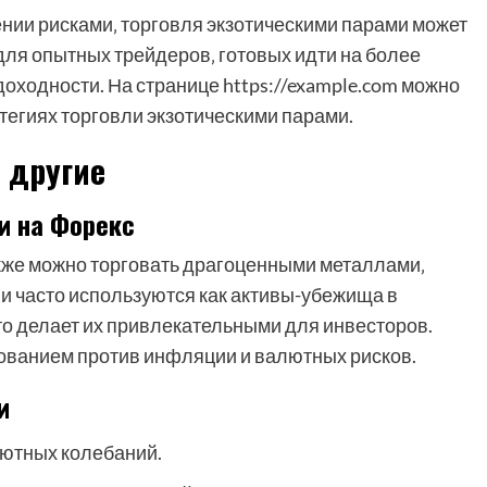
нии рисками‚ торговля экзотическими парами может
ля опытных трейдеров‚ готовых идти на более
оходности. На странице https://example.com можно
егиях торговли экзотическими парами.
 другие
и на Форекс
кже можно торговать драгоценными металлами‚
Они часто используются как активы-убежища в
то делает их привлекательными для инвесторов.
рованием против инфляции и валютных рисков.
и
ютных колебаний.