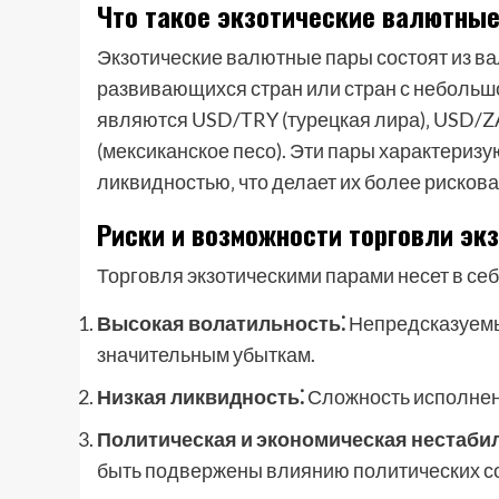
Что такое экзотические валютны
Экзотические валютные пары состоят из ва
развивающихся стран или стран с небольш
являются USD/TRY (турецкая лира)‚ USD/
(мексиканское песо). Эти пары характериз
ликвидностью‚ что делает их более рисков
Риски и возможности торговли эк
Торговля экзотическими парами несет в себ
Высокая волатильность⁚
Непредсказуемы
значительным убыткам.
Низкая ликвидность⁚
Сложность исполнен
Политическая и экономическая нестаби
быть подвержены влиянию политических со