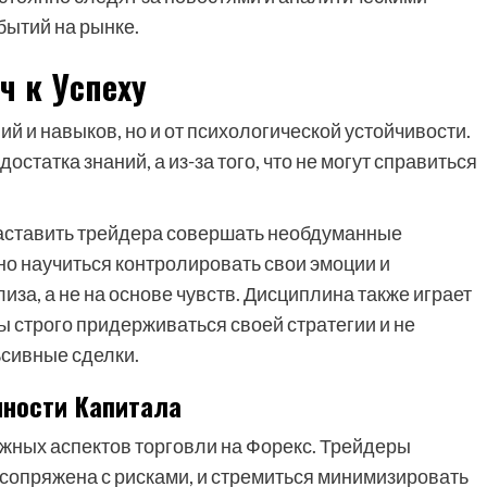
бытий на рынке.
ч к Успеху
ний и навыков, но и от психологической устойчивости.
остатка знаний, а из-за того, что не могут справиться
т заставить трейдера совершать необдуманные
но научиться контролировать свои эмоции и
иза, а не на основе чувств. Дисциплина также играет
 строго придерживаться своей стратегии и не
сивные сделки.
нности Капитала
ажных аспектов торговли на Форекс. Трейдеры
 сопряжена с рисками, и стремиться минимизировать