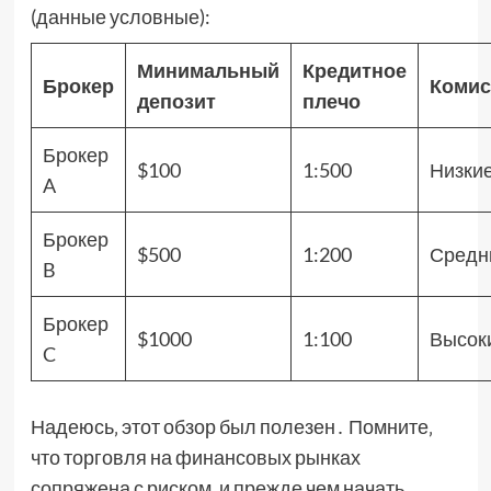
(данные условные):
Минимальный
Кредитное
Брокер
Комис
депозит
плечо
Брокер
$100
1:500
Низки
A
Брокер
$500
1:200
Средн
B
Брокер
$1000
1:100
Высок
C
Надеюсь‚ этот обзор был полезен․ Помните‚
что торговля на финансовых рынках
сопряжена с риском‚ и прежде чем начать