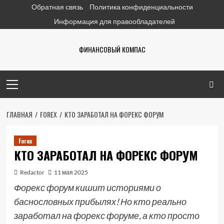
Перейти
Обратная связь
Политика конфиденциальности
к
Информация для правообладателей
содержимому
ФИНАНСОВЫЙ КОМПАС
Основное
меню
ГЛАВНАЯ
FOREX
КТО ЗАРАБОТАЛ НА ФОРЕКС ФОРУМ
Forex
КТО ЗАРАБОТАЛ НА ФОРЕКС ФОРУМ
Redactor
11 мая 2025
Форекс форум кишит историями о
баснословных прибылях! Но кто реально
заработал на форекс форуме, а кто просто