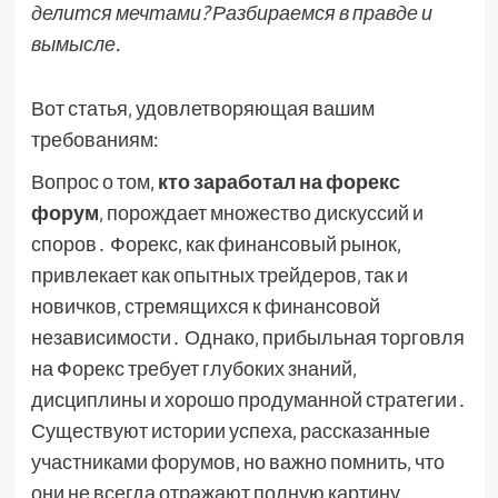
делится мечтами? Разбираемся в правде и
вымысле.
Вот статья‚ удовлетворяющая вашим
требованиям:
Вопрос о том‚
кто заработал на форекс
форум
‚ порождает множество дискуссий и
споров․ Форекс‚ как финансовый рынок‚
привлекает как опытных трейдеров‚ так и
новичков‚ стремящихся к финансовой
независимости․ Однако‚ прибыльная торговля
на Форекс требует глубоких знаний‚
дисциплины и хорошо продуманной стратегии․
Существуют истории успеха‚ рассказанные
участниками форумов‚ но важно помнить‚ что
они не всегда отражают полную картину․