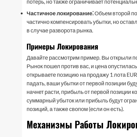
потерь, но также ограничивает потенциаль
Частичное локирование⁚
Объем второй по
частично компенсировать убытки, но оста
в случае разворота рынка.
Примеры Локирования
Давайте рассмотрим пример. Вы открыли по
Рынок пошел против вас, и цена опустилась
открываете позицию на продажу 1 лота EUR
падать, ваши убытки от первой позиции бу
начнет расти, прибыль от первой позиции ко
суммарный убыток или прибыль будут огра
позиций, а также свопом (если он есть).
Механизмы Работы Локиро