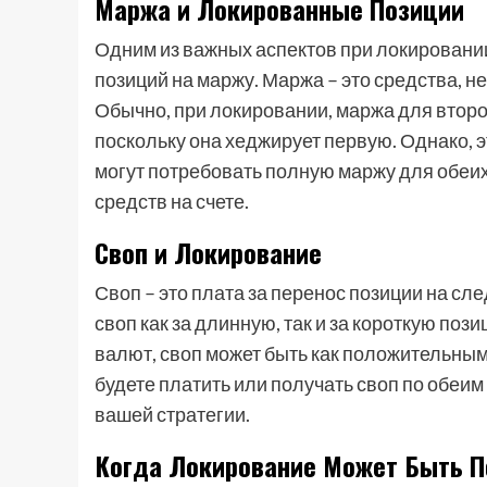
Маржа и Локированные Позиции
Одним из важных аспектов при локирован
позиций на маржу. Маржа – это средства, 
Обычно, при локировании, маржа для второ
поскольку она хеджирует первую. Однако, э
могут потребовать полную маржу для обеих
средств на счете.
Своп и Локирование
Своп – это плата за перенос позиции на с
своп как за длинную, так и за короткую поз
валют, своп может быть как положительным,
будете платить или получать своп по обеи
вашей стратегии.
Когда Локирование Может Быть 