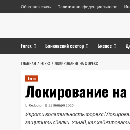
Перейти
Обратная связь
Политика конфиденциальности
Ин
к
содержимому
Forex
Банковский сектор
Бизнес
Д
ГЛАВНАЯ
FOREX
ЛОКИРОВАНИЕ НА ФОРЕКС
Forex
Локирование на
Redactor
22 января 2025
Укроти волатильность Форекс! Локирован
защитить сделки. Узнай, как хеджировать