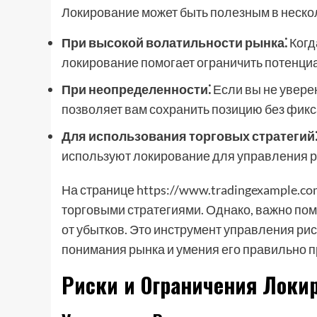
Локирование может быть полезным в нескол
При высокой волатильности рынка⁚
Когд
локирование помогает ограничить потенци
При неопределенности⁚
Если вы не увере
позволяет вам сохранить позицию без фикс
Для использования торговых стратегий
используют локирование для управления р
На странице https://www.tradingexample.co
торговыми стратегиями. Однако, важно пом
от убытков. Это инструмент управления рис
понимания рынка и умения его правильно п
Риски и Ограничения Локи