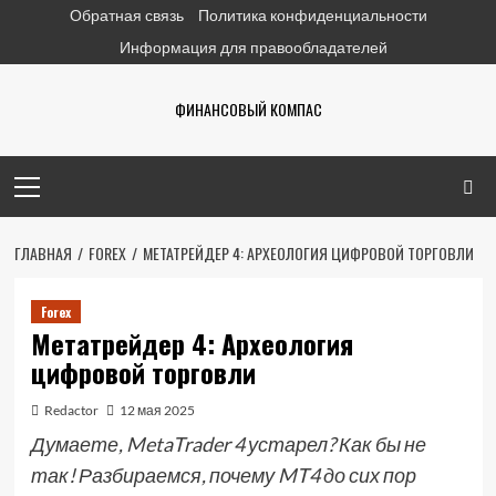
Перейти
Обратная связь
Политика конфиденциальности
к
Информация для правообладателей
содержимому
ФИНАНСОВЫЙ КОМПАС
Основное
меню
ГЛАВНАЯ
FOREX
МЕТАТРЕЙДЕР 4: АРХЕОЛОГИЯ ЦИФРОВОЙ ТОРГОВЛИ
Forex
Метатрейдер 4: Археология
цифровой торговли
Redactor
12 мая 2025
Думаете, MetaTrader 4 устарел? Как бы не
так! Разбираемся, почему MT4 до сих пор