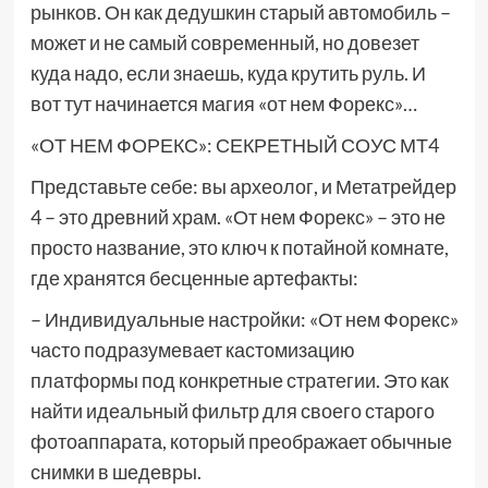
рынков. Он как дедушкин старый автомобиль –
может и не самый современный, но довезет
куда надо, если знаешь, куда крутить руль. И
вот тут начинается магия «от нем Форекс»…
«ОТ НЕМ ФОРЕКС»: СЕКРЕТНЫЙ СОУС МТ4
Представьте себе: вы археолог, и Метатрейдер
4 – это древний храм. «От нем Форекс» – это не
просто название, это ключ к потайной комнате,
где хранятся бесценные артефакты:
– Индивидуальные настройки: «От нем Форекс»
часто подразумевает кастомизацию
платформы под конкретные стратегии. Это как
найти идеальный фильтр для своего старого
фотоаппарата, который преображает обычные
снимки в шедевры.