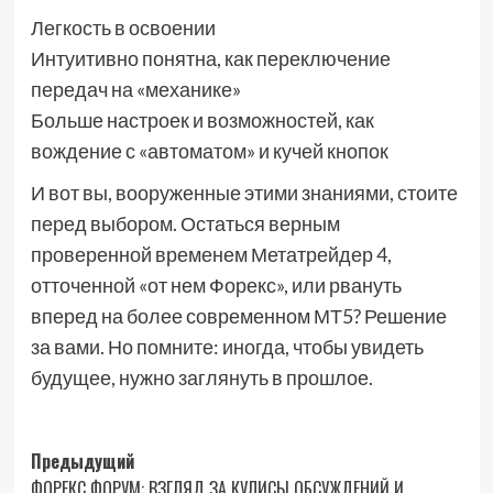
Легкость в освоении
Интуитивно понятна, как переключение
передач на «механике»
Больше настроек и возможностей, как
вождение с «автоматом» и кучей кнопок
И вот вы, вооруженные этими знаниями, стоите
перед выбором. Остаться верным
проверенной временем Метатрейдер 4,
отточенной «от нем Форекс», или рвануть
вперед на более современном МТ5? Решение
за вами. Но помните: иногда, чтобы увидеть
будущее, нужно заглянуть в прошлое.
Навигация
Предыдущий
ФОРЕКС ФОРУМ: ВЗГЛЯД ЗА КУЛИСЫ ОБСУЖДЕНИЙ И