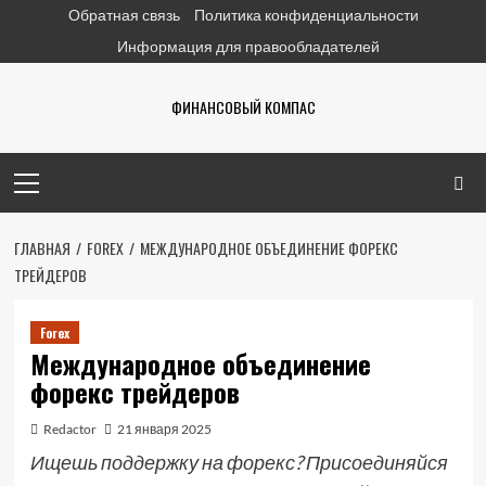
Перейти
Обратная связь
Политика конфиденциальности
к
Информация для правообладателей
содержимому
ФИНАНСОВЫЙ КОМПАС
Основное
меню
ГЛАВНАЯ
FOREX
МЕЖДУНАРОДНОЕ ОБЪЕДИНЕНИЕ ФОРЕКС
ТРЕЙДЕРОВ
Forex
Международное объединение
форекс трейдеров
Redactor
21 января 2025
Ищешь поддержку на форекс? Присоединяйся