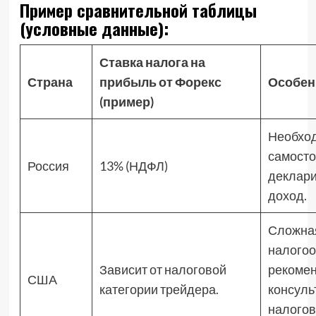
Пример сравнительной таблицы
(условные данные):
Ставка налога на
Страна
прибыль от Форекс
Особен
(пример)
Необхо
самосто
Россия
13% (НДФЛ)
деклари
доход.
Сложна
налогоо
Зависит от налоговой
рекомен
США
категории трейдера.
консуль
налого