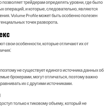
о позволяет трейдерам определять уровни, где было
х операций, и которые, следовательно, являются
ия. Volume Profile может быть особенно полезен
тенциальных точек разворота.
екс
ют свои особенности, которые отличают их от
личия⁚
 поэтому не существует единого источника данных об
мые брокерами, могут отличаться, поэтому важно
равнивать их с другими источниками.
м
ступ только к тиковому объему, который не