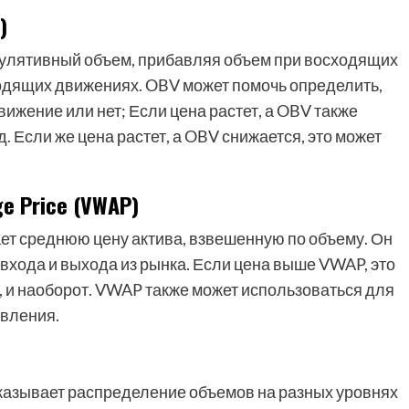
)
умулятивный объем, прибавляя объем при восходящих
одящих движениях. OBV может помочь определить,
ижение или нет; Если цена растет, а OBV также
. Если же цена растет, а OBV снижается, это может
e Price (VWAP)
ет среднюю цену актива, взвешенную по объему. Он
 входа и выхода из рынка. Если цена выше VWAP, это
н, и наоборот. VWAP также может использоваться для
ивления.
показывает распределение объемов на разных уровнях