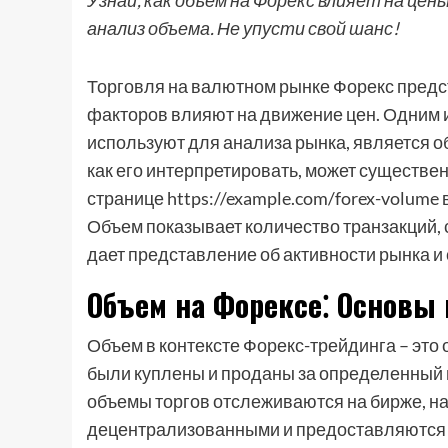
Узнай, как объем на Форекс влияет на цен
анализ объема. Не упусти свой шанс!
Торговля на валютном рынке Форекс предс
факторов влияют на движение цен. Одним 
используют для анализа рынка, является об
как его интерпретировать, может существе
странице https://example.com/forex-volume
Объем показывает количество транзакций,
дает представление об активности рынка и
Объем на Форексе⁚ Основы
Объем в контексте Форекс-трейдинга – это 
были куплены и проданы за определенный п
объемы торгов отслеживаются на бирже, н
децентрализованными и предоставляются б