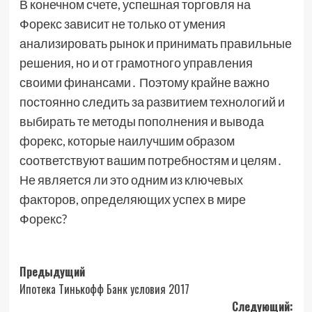
В конечном счете, успешная торговля на
Форекс зависит не только от умения
анализировать рынок и принимать правильные
решения, но и от грамотного управления
своими финансами․ Поэтому крайне важно
постоянно следить за развитием технологий и
выбирать те методы пополнения и вывода
форекс, которые наилучшим образом
соответствуют вашим потребностям и целям․
Не является ли это одним из ключевых
факторов, определяющих успех в мире
Форекс?
Навигация
Предыдущий
Ипотека Тинькофф Банк условия 2017
записи
Следующий: