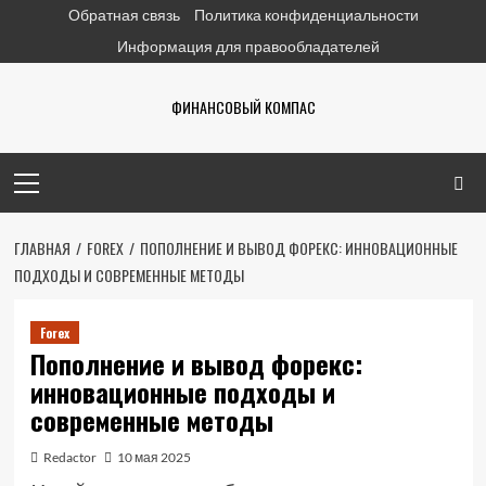
Перейти
Обратная связь
Политика конфиденциальности
к
Информация для правообладателей
содержимому
ФИНАНСОВЫЙ КОМПАС
Основное
меню
ГЛАВНАЯ
FOREX
ПОПОЛНЕНИЕ И ВЫВОД ФОРЕКС: ИННОВАЦИОННЫЕ
ПОДХОДЫ И СОВРЕМЕННЫЕ МЕТОДЫ
Forex
Пополнение и вывод форекс:
инновационные подходы и
современные методы
Redactor
10 мая 2025