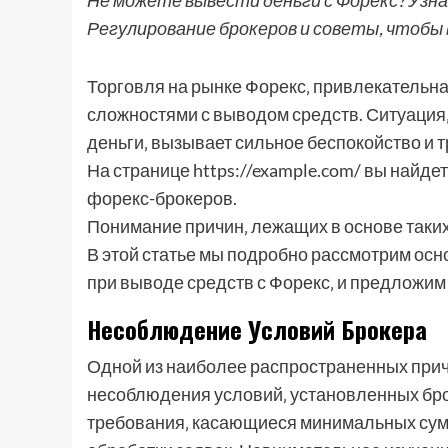
Не можете вывести деньги с Форекс? Узна
Регулирование брокеров и советы, чтобы 
Торговля на рынке Форекс‚ привлекательн
сложностями с выводом средств. Ситуация‚
деньги‚ вызывает сильное беспокойство и 
На странице https://example.com/ вы най
форекс-брокеров.
Понимание причин‚ лежащих в основе таких
В этой статье мы подробно рассмотрим ос
при выводе средств с Форекс‚ и предложим
Несоблюдение Условий Брокера
Одной из наиболее распространенных при
несоблюдения условий‚ установленных бро
требования‚ касающиеся минимальных сумм