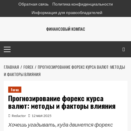
Перейти
Обратная связь
Политика конфиденциальности
к
Информация для правообладателей
содержимому
ФИНАНСОВЫЙ КОМПАС
Основное
меню
ГЛАВНАЯ
FOREX
ПРОГНОЗИРОВАНИЕ ФОРЕКС КУРСА ВАЛЮТ: МЕТОДЫ
И ФАКТОРЫ ВЛИЯНИЯ
Forex
Прогнозирование форекс курса
валют: методы и факторы влияния
Redactor
12 мая 2025
Хочешь угадывать, куда двинется форекс