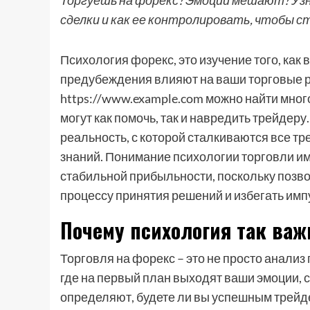
Торгуешь на форекс? Эмоции мешают? Узна
сделки и как ее контролировать, чтобы 
Психология форекс, это изучение того, как
предубеждения влияют на ваши торговые р
https://www.example.com можно найти мног
могут как помочь, так и навредить трейдеру
реальность, с которой сталкиваются все тр
знаний. Понимание психологии торговли 
стабильной прибыльности, поскольку позво
процессу принятия решений и избегать им
Почему психология так важ
Торговля на форекс – это не просто анализ
где на первый план выходят ваши эмоции, 
определяют, будете ли вы успешным трейде