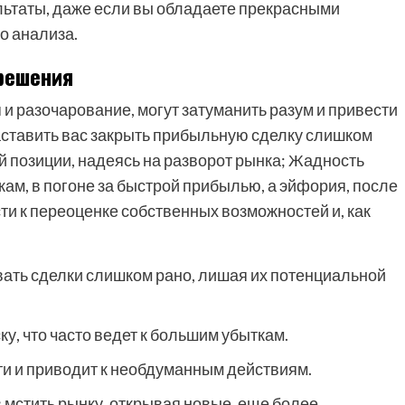
льтаты, даже если вы обладаете прекрасными
о анализа.
 решения
я и разочарование, могут затуманить разум и привести
аставить вас закрыть прибыльную сделку слишком
ой позиции, надеясь на разворот рынка; Жадность
ам, в погоне за быстрой прибылью, а эйфория, после
ти к переоценке собственных возможностей и, как
вать сделки слишком рано, лишая их потенциальной
у, что часто ведет к большим убыткам.
и и приводит к необдуманным действиям.
 мстить рынку, открывая новые, еще более