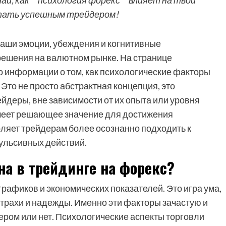
й, как **психология форекс** влияет на твои
стать успешным трейдером!
 ваши эмоции, убеждения и когнитивные
ешения на валютном рынке. На странице
о информации о том, как психологические факторы
. Это не просто абстрактная концепция, это
ейдеры, вне зависимости от их опыта или уровня
имеет решающее значение для достижения
ляет трейдерам более осознанно подходить к
пульсивных действий.
на в трейдинге на форекс?
 графиков и экономических показателей. Это игра ума,
страхи и надежды. Именно эти факторы зачастую и
ром или нет. Психологические аспекты торговли