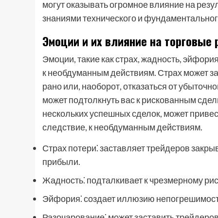
могут оказывать огромное влияние на резу
знаниями технического и фундаментальног
Эмоции и их влияние на торговые
Эмоции, такие как страх, жадность, эйфори
к необдуманным действиям. Страх может з
рано или, наоборот, отказаться от убыточн
может подтолкнуть вас к рискованным сделк
нескольких успешных сделок, может привес
следствие, к необдуманным действиям.
Страх потери⁚ заставляет трейдеров закры
прибыли.
Жадность⁚ подталкивает к чрезмерному риск
Эйфория⁚ создает иллюзию непогрешимост
Разочарование⁚ может заставить трейдеров